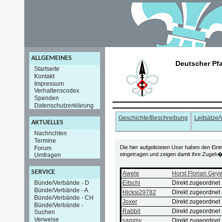
ALLGEMEINES
Deutscher Pf
Startseite
Kontakt
Impressum
Verhaltenscodex
Spenden
Datenschutzerklärung
Geschichte/Beschreibung
Leitsätze
AKTUELLES
Nachrichten
Termine
Die hier aufgelisteten User haben den Ein
Forum
eingetragen und zeigen damit ihre Zugeh�r
Umfragen
SERVICE
Awele
Horst Florian Geye
Eitschi
Direkt zugeordnet
Bünde/Verbände - D
Bünde/Verbände - A
Hicksi29782
Direkt zugeordnet
Bünde/Verbände - CH
Joxer
Direkt zugeordnet
Bünde/Verbände -
Rabbit
Direkt zugeordnet
Suchen
Verweise
sammy
Direkt zugeordnet