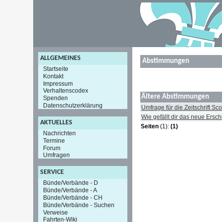
ALLGEMEINES
Abstimmungen
Startseite
Kontakt
Impressum
Verhaltenscodex
Ältere Abstimmungen
Spenden
Datenschutzerklärung
Umfrage für die Zeitschrift S
Wie gefällt dir das neue Ersc
AKTUELLES
Seiten
(1):
(1)
Nachrichten
Termine
Forum
Umfragen
SERVICE
Bünde/Verbände - D
Bünde/Verbände - A
Bünde/Verbände - CH
Bünde/Verbände - Suchen
Verweise
Fahrten-Wiki