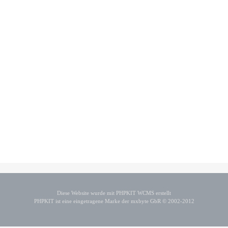
Diese Website wurde mit PHPKIT WCMS erstellt
PHPKIT ist eine eingetragene Marke der mxbyte GbR © 2002-2012