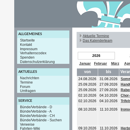
ALLGEMEINES
Aktuelle Termine
Startseite
Das Kalenderteam
Kontakt
Impressum
Verhaltenscodex
2026
Spenden
Datenschutzerklärung
Januar
Februar
März
Apr
AKTUELLES
von
bis
Vera
Nachrichten
24.08.2026
31.08.2026
Somm
Termine
25.09.2026
27.09.2026
Hand
Forum
25.09.2026
27.09.2026
Raben
Umfragen
02.10.2026
04.10.2026
Chor-
SERVICE
02.10.2026
04.10.2026
Trifel
Bünde/Verbände - D
08.10.2026
11.10.2026
Irons
Bünde/Verbände - A
Bünde/Verbände - CH
Bünde/Verbände - Suchen
Verweise
09.10.2026
11.10.2026
Herb
Fahrten-Wiki