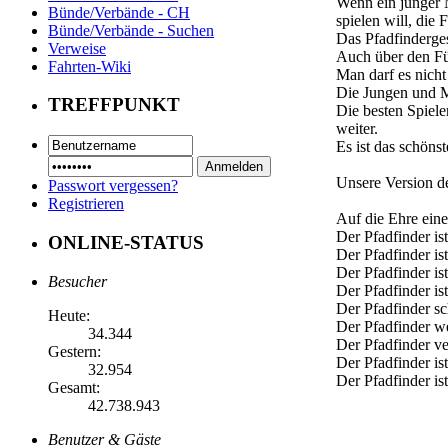
Wenn ein junger M
Bünde/Verbände - CH
spielen will, die 
Bünde/Verbände - Suchen
Das Pfadfinderge
Verweise
Auch über den Füh
Fahrten-Wiki
Man darf es nicht
Die Jungen und M
TREFFPUNKT
Die besten Spiele
weiter.
Es ist das schöns
Unsere Version de
Passwort vergessen?
Registrieren
Auf die Ehre ein
Der Pfadfinder ist
ONLINE-STATUS
Der Pfadfinder ist 
Der Pfadfinder is
Besucher
Der Pfadfinder ist
Der Pfadfinder sc
Heute:
Der Pfadfinder w
34.344
Der Pfadfinder ve
Gestern:
Der Pfadfinder is
32.954
Der Pfadfinder ist
Gesamt:
42.738.943
Benutzer & Gäste