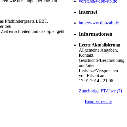
eren wie der Junge, der Fußball
vorstand@dpb-stb.de
Internet
 das Pfadfindergesetz LEBT.
http://www.dpb-stb.de
r treu.
Zeit einschreiten und das Spiel geht
Informationen
Letzte Aktualisierung
Allgemeine Angaben,
Kontakt,
Geschichte/Beschreibung
und/oder
Leitsätze/Versprechen
von Eitschi am
17.01.2014 - 21:06
Zugehörige PT-User (7)
Benutzerrechte