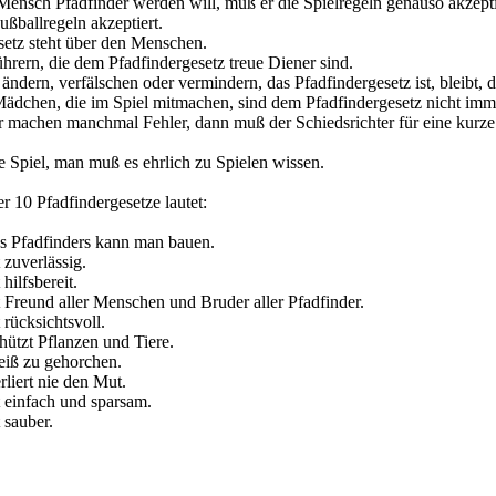
ensch Pfadfinder werden will, muß er die Spielregeln genauso akzepti
Fußballregeln akzeptiert.
setz steht über den Menschen.
rern, die dem Pfadfindergesetz treue Diener sind.
 ändern, verfälschen oder vermindern, das Pfadfindergesetz ist, bleibt,
ädchen, die im Spiel mitmachen, sind dem Pfadfindergesetz nicht imme
r machen manchmal Fehler, dann muß der Schiedsrichter für eine kurze 
te Spiel, man muß es ehrlich zu Spielen wissen.
r 10 Pfadfindergesetze lautet:
es Pfadfinders kann man bauen.
 zuverlässig.
hilfsbereit.
t Freund aller Menschen und Bruder aller Pfadfinder.
 rücksichtsvoll.
hützt Pflanzen und Tiere.
eiß zu gehorchen.
rliert nie den Mut.
t einfach und sparsam.
 sauber.