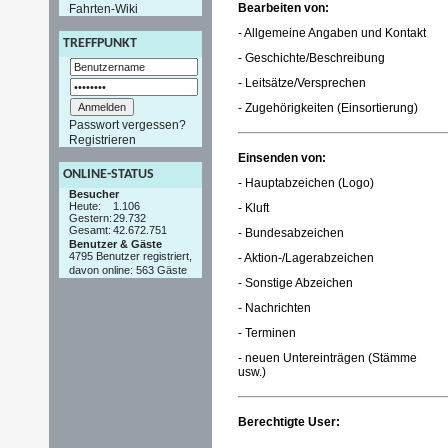
Bearbeiten von:
Fahrten-Wiki
- Allgemeine Angaben und Kontakt
TREFFPUNKT
- Geschichte/Beschreibung
- Leitsätze/Versprechen
- Zugehörigkeiten (Einsortierung)
Passwort vergessen?
Registrieren
Einsenden von:
ONLINE-STATUS
- Hauptabzeichen (Logo)
Besucher
Heute:
1.106
- Kluft
Gestern:
29.732
Gesamt:
42.672.751
- Bundesabzeichen
Benutzer & Gäste
4795 Benutzer registriert,
- Aktion-/Lagerabzeichen
davon online: 563 Gäste
- Sonstige Abzeichen
- Nachrichten
- Terminen
- neuen Untereinträgen (Stämme
usw.)
Berechtigte User: