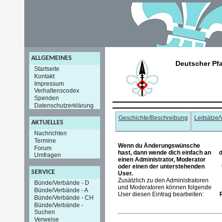
ALLGEMEINES
Deutscher Pf
Startseite
Kontakt
Impressum
Verhaltenscodex
Spenden
Datenschutzerklärung
Geschichte/Beschreibung
Leitsätze
AKTUELLES
Nachrichten
Termine
Wenn du Änderungswünsche
Forum
hast, dann wende dich einfach an
d
Umfragen
einen Administrator, Moderator
oder einen der unterstehenden
SERVICE
User.
Zusätzlich zu den Administratoren
Bünde/Verbände - D
und Moderatoren können folgende
Bünde/Verbände - A
User diesen Eintrag bearbeiten:
Bünde/Verbände - CH
Bünde/Verbände -
Suchen
Verweise