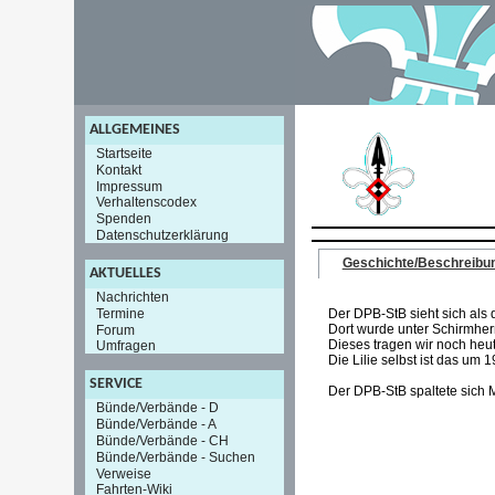
ALLGEMEINES
Startseite
Kontakt
Impressum
Verhaltenscodex
Spenden
Datenschutzerklärung
Geschichte/Beschreibu
AKTUELLES
Nachrichten
Termine
Der DPB-StB sieht sich als 
Dort wurde unter Schirmher
Forum
Dieses tragen wir noch heute
Umfragen
Die Lilie selbst ist das u
SERVICE
Der DPB-StB spaltete sich 
Bünde/Verbände - D
Bünde/Verbände - A
Bünde/Verbände - CH
Bünde/Verbände - Suchen
Verweise
Fahrten-Wiki