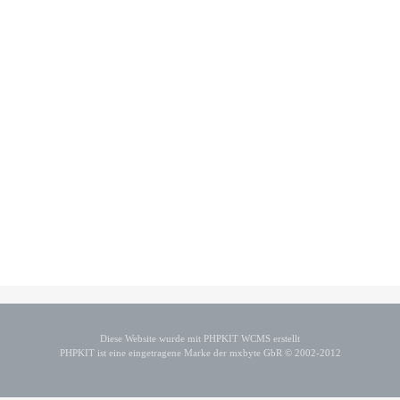
Diese Website wurde mit PHPKIT WCMS erstellt
PHPKIT ist eine eingetragene Marke der mxbyte GbR © 2002-2012