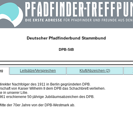
Deutscher Pfadfinderbund Stammbund
DPB-StB
ng
Leitsätze/Versprechen
Kluft/Abzeichen (2)
direkter Nachfolger des 1911 in Berlin gegründeten DPB.
rschaft von Kaiser Wilhelm II dem DPB das Schachbrett verliehen.
 in unserer Lilie.
m 1961 erschienene 50-jährige Jubiläumsabzeichen des DPB.
Mitte der 70er Jahre von der DPB-Westmark ab.