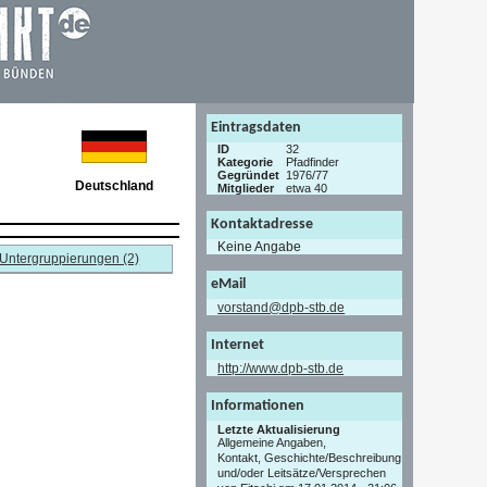
Eintragsdaten
ID
32
Kategorie
Pfadfinder
Gegründet
1976/77
Deutschland
Mitglieder
etwa 40
Kontaktadresse
Keine Angabe
Untergruppierungen (2)
eMail
vorstand@dpb-stb.de
Internet
http://www.dpb-stb.de
Informationen
Letzte Aktualisierung
Allgemeine Angaben,
Kontakt, Geschichte/Beschreibung
und/oder Leitsätze/Versprechen