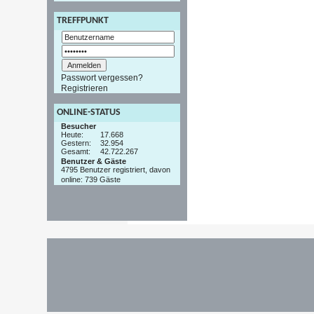
TREFFPUNKT
Passwort vergessen?
Registrieren
ONLINE-STATUS
Besucher
Heute:
17.668
Gestern:
32.954
Gesamt:
42.722.267
Benutzer & Gäste
4795 Benutzer registriert, davon
online: 739 Gäste