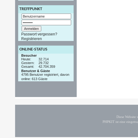
TREFFPUNKT
Passwort vergessen?
Registrieren
ONLINE-STATUS
Besucher
Heute:
32.714
Gestern:
29.732
Gesamt:
42.704.359
Benutzer & Gäste
4795 Benutzer registriert, davon
online: 613 Gäste
Diese Website
PHPKIT ist eine einget