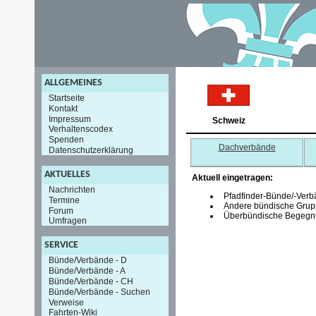
ALLGEMEINES
Startseite
Kontakt
Impressum
Schweiz
Verhaltenscodex
Spenden
Dachverbände
Datenschutzerklärung
AKTUELLES
Aktuell eingetragen:
Nachrichten
Pfadfinder-Bünde/-Verb
Termine
Andere bündische Grup
Forum
Überbündische Begegnu
Umfragen
SERVICE
Bünde/Verbände - D
Bünde/Verbände - A
Bünde/Verbände - CH
Bünde/Verbände - Suchen
Verweise
Fahrten-Wiki