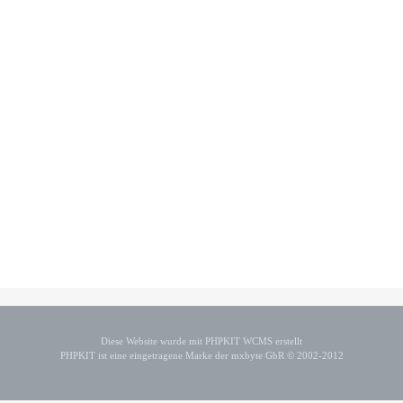
Diese Website wurde mit PHPKIT WCMS erstellt
PHPKIT ist eine eingetragene Marke der mxbyte GbR © 2002-2012