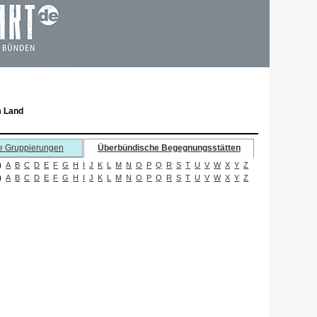
m Land
e Gruppierungen
Überbündische Begegnungsstätten
)
A
B
C
D
E
F
G
H
I
J
K
L
M
N
O
P
Q
R
S
T
U
V
W
X
Y
Z
)
A
B
C
D
E
F
G
H
I
J
K
L
M
N
O
P
Q
R
S
T
U
V
W
X
Y
Z