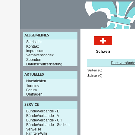
ALLGEMEINES
Startseite
Kontakt
Impressum
Schweiz
Verhaltenscodex
Spenden
Dachverbänd
Datenschutzerklärung
Seiten
(0):
AKTUELLES
Seiten
(0):
Nachrichten
Termine
Forum
Umfragen
SERVICE
Bünde/Verbände - D
Bünde/Verbände - A
Bünde/Verbände - CH
Bünde/Verbände - Suchen
Verweise
Fahrten-Wiki