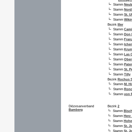
Stamm
Neub
Stamm
Nord
Stamm
St. U
Stamm
Wiki
Bezirk
Iller
Stamm
Cami
Stamm
Don 
Stamm
Fran
Stamm
Iche
Stamm
Kru
Stamm
Las 
Stamm
Ober
Stamm
Pater
Stamm
St. P
Stamm
Tilly
Bezirk
Rochus S
Stamm
M. H
Stamm
Ronca
Stamm
von P
Diözesanverband
Bezirk
2
Bamberg
Stamm
Bisc
Stamm
Herz
Stamm
Hohe
Stamm
St. J
Stamm
St. J