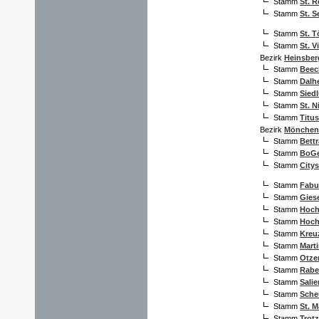
Stamm
St. 
Stamm
St. S
Stamm
St. T
Stamm
St. V
Bezirk
Heinsber
Stamm
Beec
Stamm
Dalh
Stamm
Sied
Stamm
St. N
Stamm
Titu
Bezirk
Mönchen
Stamm
Bettr
Stamm
BoGe
Stamm
City
Stamm
Fabu
Stamm
Gies
Stamm
Hoch
Stamm
Hoch
Stamm
Kreu
Stamm
Mart
Stamm
Otze
Stamm
Rabe
Stamm
Salie
Stamm
Sche
Stamm
St. 
Stamm
Trot