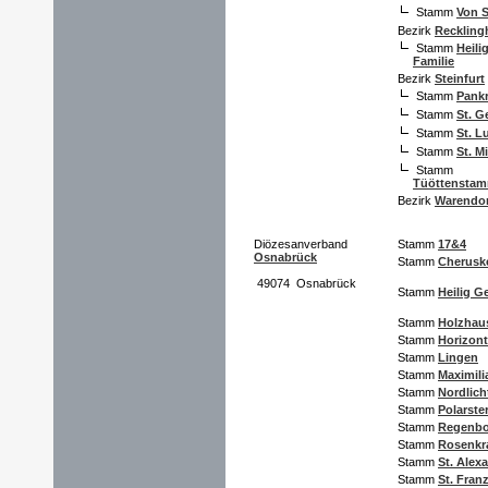
Stamm
Von 
Bezirk
Reckling
Stamm
Heili
Familie
Bezirk
Steinfurt
Stamm
Pankr
Stamm
St. G
Stamm
St. L
Stamm
St. M
Stamm
Tüöttensta
Bezirk
Warendor
Diözesanverband
Stamm
17&4
Osnabrück
Stamm
Cherusk
49074 Osnabrück
Stamm
Heilig Ge
Stamm
Holzhau
Stamm
Horizon
Stamm
Lingen
Stamm
Maximili
Stamm
Nordlich
Stamm
Polarste
Stamm
Regenb
Stamm
Rosenkr
Stamm
St. Alex
Stamm
St. Fran