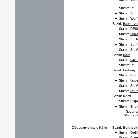
Stamm
St. 
Stamm
St. 
Stamm
Wolf
Bezirk
Hannove
Stamm
DPSG
Stamm
Osca
Stamm
St. 
Stamm
St. 
Stamm
St. 
Bezirk
Harz
Stamm
Gött
Stamm
St. 
Bezirk
Ludwig
Stamm
Fran
Stamm
Imp
Stamm
St. 
Stamm
St. 
Bezirk
Nord
Stamm
Rupe
Stamm
Tho
Roverr
Morus, 
Diözesanverband
Köln
Bezirk
Bergisch
Stamm
Galli
Stamm
Gand