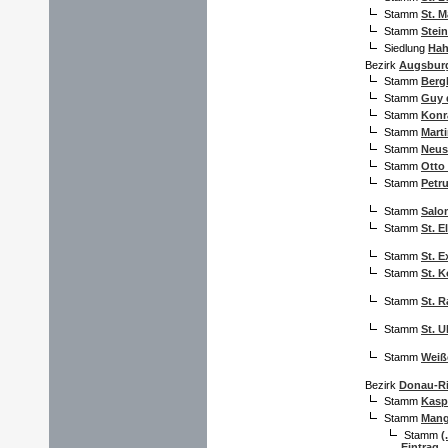
Stamm
St. M
Stamm
Stein
Siedlung
Hah
Bezirk
Augsbur
Stamm
Berg
Stamm
Guy 
Stamm
Konr
Stamm
Mart
Stamm
Neus
Stamm
Otto
Stamm
Petr
Stamm
Salo
Stamm
St. E
Stamm
St. 
Stamm
St. 
Stamm
St. 
Stamm
St. U
Stamm
Weiß
Bezirk
Donau-R
Stamm
Kasp
Stamm
Mang
Stamm
(
Eintrag..