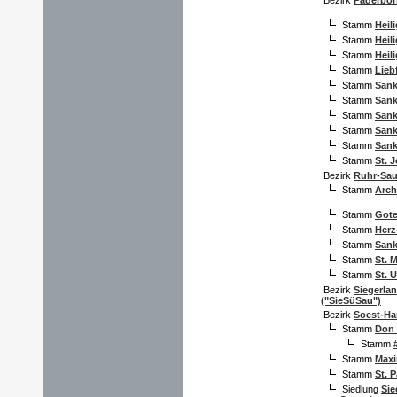
Bezirk
Paderbor
Stamm
Heil
Stamm
Heil
Stamm
Heil
Stamm
Lieb
Stamm
Sank
Stamm
Sank
Stamm
Sank
Stamm
Sank
Stamm
Sank
Stamm
St. 
Bezirk
Ruhr-Sau
Stamm
Arch
Stamm
Got
Stamm
Herz
Stamm
Sank
Stamm
St. 
Stamm
St. 
Bezirk
Siegerla
("SieSüSau")
Bezirk
Soest-H
Stamm
Don
Stamm
Stamm
Maxi
Stamm
St. P
Siedlung
Sie