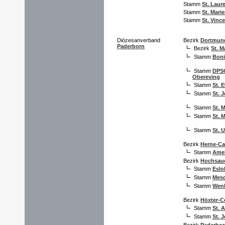
Stamm
St. Laur
Stamm
St. Mari
Stamm
St. Vinc
Diözesanverband
Bezirk
Dortmun
Paderborn
Bezirk
St. M
Stamm
Boni
Stamm
DPSG
Obereving
Stamm
St. 
Stamm
St. 
Stamm
St. 
Stamm
St. 
Stamm
St. 
Bezirk
Herne-Ca
Stamm
Ame
Bezirk
Hochsau
Stamm
Eslo
Stamm
Mes
Stamm
Wen
Bezirk
Höxter-C
Stamm
St. 
Stamm
St. 