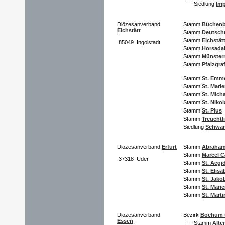
Siedlung
Im
Diözesanverband
Stamm
Büchen
Eichstätt
Stamm
Deutschr
Stamm
Eichstä
85049 Ingolstadt
Stamm
Horsada
Stamm
Münsterr
Stamm
Pfalzgra
Stamm
St. Emm
Stamm
St. Mari
Stamm
St. Mich
Stamm
St. Niko
Stamm
St. Pius
Stamm
Treuchtl
Siedlung
Schwan
Diözesanverband
Erfurt
Stamm
Abraha
Stamm
Marcel C
37318 Uder
Stamm
St. Aegi
Stamm
St. Elisa
Stamm
St. Jako
Stamm
St. Mari
Stamm
St. Marti
Diözesanverband
Bezirk
Bochum 
Essen
Stamm
Alt