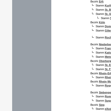
Bezirk
Erft
Stamm
Kurf
Stamm
St. 
Stamm
St. 
Stamm
Bezirk
Köln
Stamm
Dom 
Stamm
Gilw
Stamm
Roch
Bezirk
Niederbe
Stamm
Fran
Stamm
Katt
Stamm
Met
Bezirk
Oberber
Stamm
St. 
Stamm
St. F
Bezirk
Rhein-Erf
Stamm
Rhei
Bezirk
Rhein-W
Stamm
Rog
Bezirk
Siebenge
Stamm
Rom
Stamm
Sug
Bezirk
Sieg
Stamm
eXo