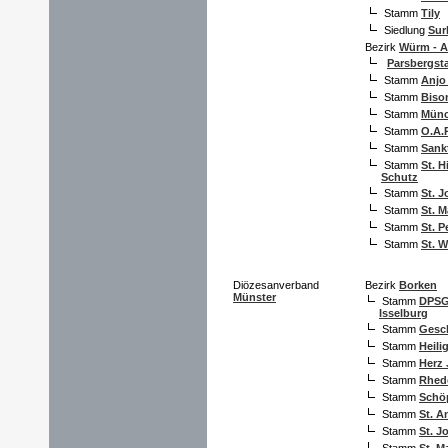
Stamm
Tily
Siedlung
Sur
Bezirk
Würm - 
Parsbergs
Stamm
Anjo
Stamm
Biso
Stamm
Münc
Stamm
O.A.
Stamm
Sank
Stamm
St. H
Schutz
Stamm
St. 
Stamm
St. 
Stamm
St. P
Stamm
St. W
Diözesanverband
Bezirk
Borken
Münster
Stamm
DPS
Isselburg
Stamm
Gesc
Stamm
Heili
Stamm
Herz 
Stamm
Rhed
Stamm
Schö
Stamm
St. A
Stamm
St. J