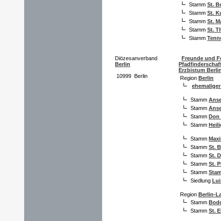
Stamm
St. B
Stamm
St. 
Stamm
St. M
Stamm
St. T
Stamm
Tenn
Diözesanverband
Freunde und F
Berlin
Pfadfinderschaf
Erzbistum Berlin
10999 Berlin
Region
Berlin
ehemalige
Stamm
Anse
Stamm
Anse
Stamm
Don
Stamm
Heil
Stamm
Maxi
Stamm
St. 
Stamm
St. 
Stamm
St. 
Stamm
Stam
Siedlung
Lui
Region
Berlin-L
Stamm
Bodd
Stamm
St. 