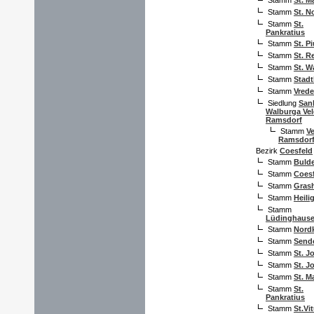
Stamm
St. M
Stamm
St. N
Stamm
St.
Pankratius
Stamm
St. P
Stamm
St. R
Stamm
St. W
Stamm
Stadt
Stamm
Vred
Siedlung
San
Walburga Vel
Ramsdorf
Stamm
Ve
Ramsdor
Bezirk
Coesfeld
Stamm
Buld
Stamm
Coes
Stamm
Gras
Stamm
Heili
Stamm
Lüdinghaus
Stamm
Nord
Stamm
Send
Stamm
St. J
Stamm
St. J
Stamm
St. M
Stamm
St.
Pankratius
Stamm
St.Vi