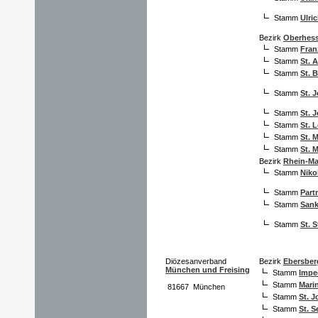
Stamm
Ulri
Bezirk
Oberhes
Stamm
Fran
Stamm
St. 
Stamm
St. 
Stamm
St. 
Stamm
St. 
Stamm
St. 
Stamm
St. 
Stamm
St. 
Bezirk
Rhein-Ma
Stamm
Niko
Stamm
Part
Stamm
Sank
Stamm
St. 
Diözesanverband
Bezirk
Ebersber
München und Freising
Stamm
Impe
Stamm
Mari
81667 München
Stamm
St. 
Stamm
St. S