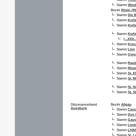
Stamm
Wind
Bezirk
Rhein (R
Stamm
Die 
Stamm
Krefe
Stamm
Krefe
Stamm
Krefe
(...XXX.
Stamm
Kreuz
Stamm
Linn
Stamm
Ostg
Stamm
Raubr
Stamm
Rhei
Stamm
St. E
Stamm
St. M
Stamm
St. N
Stamm
St. S
Diözesanverband
Bezirk
Allgäu
Augsburg
Stamm
Cass
Stamm
Don 
Stamm
Gaug
Stamm
Lind
Stamm
LIVA
Stamm
St. L