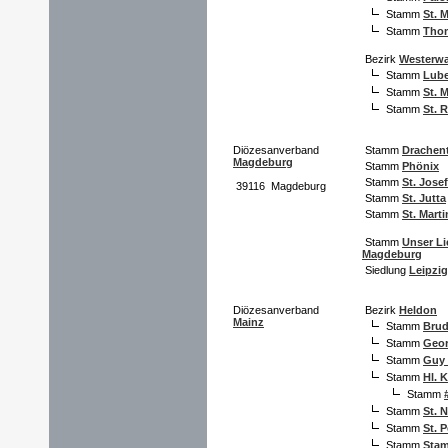
Stamm
St. M
Stamm
Tho
Bezirk
Westerwa
Stamm
Lube
Stamm
St. M
Stamm
St. 
Diözesanverband
Stamm
Drachent
Magdeburg
Stamm
Phönix
Stamm
St. Josef
39116 Magdeburg
Stamm
St. Jutta
Stamm
St. Marti
Stamm
Unser Li
Magdeburg
Siedlung
Leipzig
Diözesanverband
Bezirk
Heldon
Mainz
Stamm
Brud
Stamm
Geor
Stamm
Guy 
Stamm
Hl. 
Stamm
Stamm
St. 
Stamm
St. P
Stamm
Stam