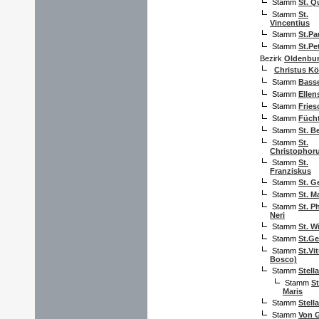
Stamm
St. Q
Stamm
St.
Vincentius
Stamm
St.Pa
Stamm
St.Pe
Bezirk
Oldenbu
Christus Kö
Stamm
Bass
Stamm
Ellen
Stamm
Fries
Stamm
Fücht
Stamm
St. B
Stamm
St.
Christophor
Stamm
St.
Franziskus
Stamm
St. G
Stamm
St. M
Stamm
St. P
Neri
Stamm
St. W
Stamm
St.G
Stamm
St.Vi
Bosco)
Stamm
Stell
Stamm
St
Maris
Stamm
Stell
Stamm
Von 