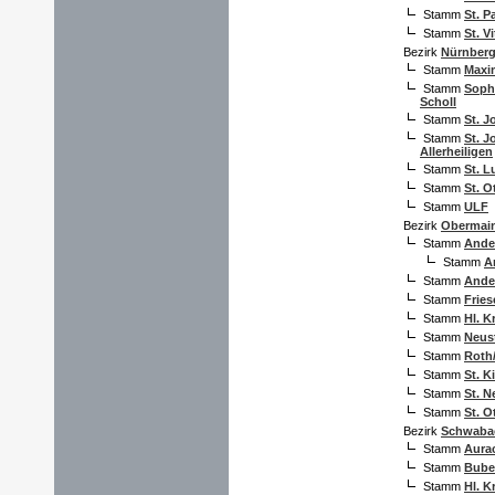
Stamm
St. P
Stamm
St. V
Bezirk
Nürnberg
Stamm
Maxi
Stamm
Soph
Scholl
Stamm
St. J
Stamm
St. J
Allerheiligen
Stamm
St. 
Stamm
St. O
Stamm
ULF
Bezirk
Obermai
Stamm
Ande
Stamm
A
Stamm
Ande
Stamm
Fries
Stamm
Hl. K
Stamm
Neus
Stamm
Roth
Stamm
St. K
Stamm
St. 
Stamm
St. O
Bezirk
Schwaba
Stamm
Aura
Stamm
Bube
Stamm
Hl. K