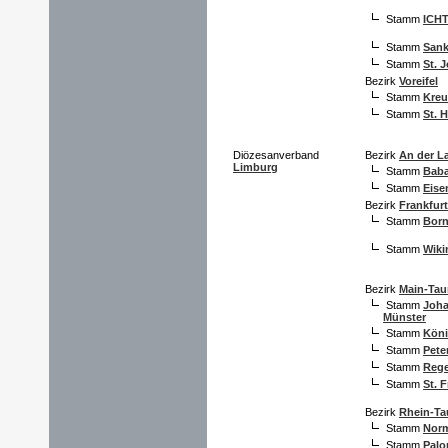
Stamm
ICH
Stamm
Sank
Stamm
St. 
Bezirk
Voreifel
Stamm
Kreu
Stamm
St. 
Diözesanverband
Bezirk
An der L
Limburg
Stamm
Baba
Stamm
Eise
Bezirk
Frankfurt
Stamm
Bor
Stamm
Wiki
Bezirk
Main-Ta
Stamm
Joha
Münster
Stamm
Köni
Stamm
Pete
Stamm
Reg
Stamm
St. 
Bezirk
Rhein-T
Stamm
Nor
Stamm
Pal