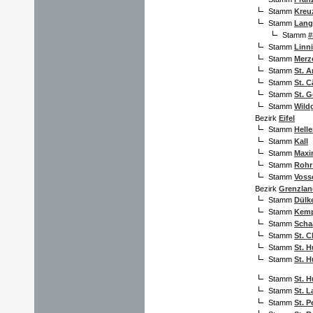
Stamm
Kreuz
Stamm
Lang
Stamm
#
Stamm
Linn
Stamm
Merz
Stamm
St. 
Stamm
St. C
Stamm
St. 
Stamm
Wild
Bezirk
Eifel
Stamm
Helle
Stamm
Kall
Stamm
Maxi
Stamm
Rohr 
Stamm
Voss
Bezirk
Grenzlan
Stamm
Dülk
Stamm
Kem
Stamm
Scha
Stamm
St. 
Stamm
St. H
Stamm
St. H
Stamm
St. 
Stamm
St. 
Stamm
St. P