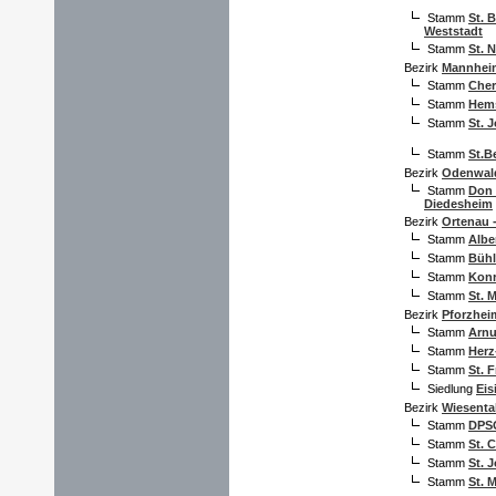
Stamm
St. 
Weststadt
Stamm
St. 
Bezirk
Mannheim
Stamm
Cher
Stamm
Hem
Stamm
St. 
Stamm
St.B
Bezirk
Odenwal
Stamm
Don 
Diedesheim
Bezirk
Ortenau -
Stamm
Albe
Stamm
Bühl
Stamm
Konr
Stamm
St. M
Bezirk
Pforzhei
Stamm
Arnu
Stamm
Herz
Stamm
St. 
Siedlung
Eis
Bezirk
Wiesenta
Stamm
DPSG
Stamm
St. 
Stamm
St. 
Stamm
St. 