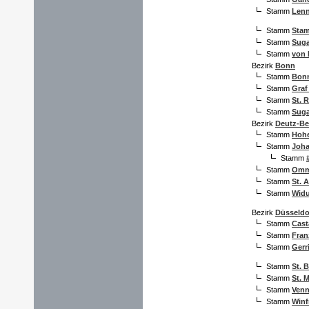
Stamm
Len
Stamm
Sta
Stamm
Sug
Stamm
von 
Bezirk
Bonn
Stamm
Bonn
Stamm
Graf
Stamm
St. 
Stamm
Sug
Bezirk
Deutz-Be
Stamm
Hohe
Stamm
Joh
Stamm
Stamm
Omm
Stamm
St. 
Stamm
Widu
Bezirk
Düsseldo
Stamm
Cast
Stamm
Fran
Stamm
Gerr
Stamm
St. 
Stamm
St. M
Stamm
Ven
Stamm
Winf