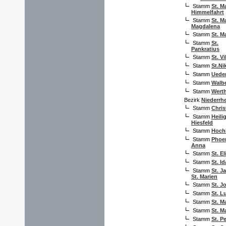
Stamm
St. M
Himmelfahrt
Stamm
St. M
Magdalena
Stamm
St. M
Stamm
St.
Pankratius
Stamm
St. Vi
Stamm
St.Ni
Stamm
Ued
Stamm
Walb
Stamm
Wert
Bezirk
Niederrh
Stamm
Chris
Stamm
Heili
Hiesfeld
Stamm
Hoch
Stamm
Phoen
Anna
Stamm
St. E
Stamm
St. Id
Stamm
St. J
St. Marien
Stamm
St. J
Stamm
St. L
Stamm
St. M
Stamm
St. M
Stamm
St. P