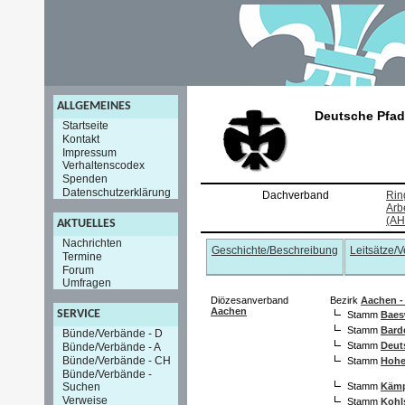
ALLGEMEINES
Deutsche Pfad
Startseite
Kontakt
Impressum
Verhaltenscodex
Spenden
Datenschutzerklärung
Dachverband
Rin
Arb
(AH
AKTUELLES
Nachrichten
Geschichte/Beschreibung
Leitsätze/
Termine
Forum
Umfragen
Diözesanverband
Bezirk
Aachen -
Aachen
SERVICE
Stamm
Baes
Stamm
Bard
Bünde/Verbände - D
Stamm
Deuts
Bünde/Verbände - A
Bünde/Verbände - CH
Stamm
Hohe
Bünde/Verbände -
Suchen
Stamm
Käm
Verweise
Stamm
Kohl