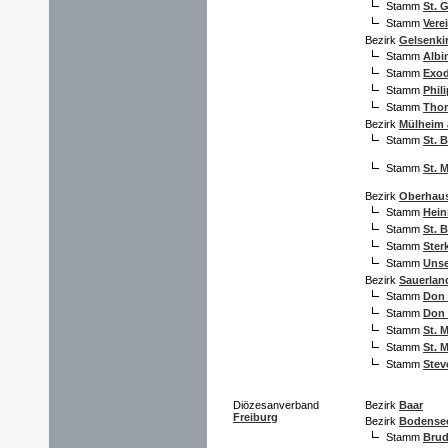
Stamm
St. 
Stamm
Vere
Bezirk
Gelsenki
Stamm
Albi
Stamm
Exo
Stamm
Phil
Stamm
Tho
Bezirk
Mülheim 
Stamm
St. 
Stamm
St. 
Bezirk
Oberhau
Stamm
Hein
Stamm
St. 
Stamm
Ster
Stamm
Unse
Bezirk
Sauerlan
Stamm
Don
Stamm
Don
Stamm
St. 
Stamm
St. 
Stamm
Stev
Diözesanverband
Bezirk
Baar
Freiburg
Bezirk
Bodense
Stamm
Brud