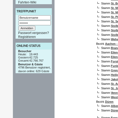
Fahrten-Wiki
Stamm
St. B
Stamm
St. M
TREFFPUNKT
Stamm
St. M
Stamm
St. P
Stamm
St. S
Stamm
Stolb
Stamm
Stol
Passwort vergessen?
Stamm
Stol
Registrieren
Stamm
Wehe
Bezirk
Aachen -
ONLINE-STATUS
Stamm
Bran
Besucher
Stamm
Eilen
Heute:
19.443
Stamm
Eilen
Gestern:
42.725
Gesamt:
42.766.767
Stamm
Fors
Benutzer & Gäste
Stamm
Funk
4796 Benutzer registriert,
Stamm
Gren
davon online: 629 Gäste
Stamm
Heili
Stamm
Jako
Stamm
St. A
Stamm
St. J
Stamm
Venn
Stamm
West
Bezirk
Düren
Stamm
Albe
Stamm
Düre
Stamm
Fran