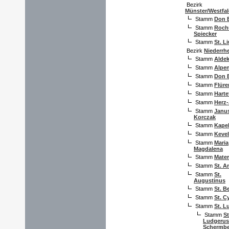
Bezirk
Münster/Westfa
Stamm
Don 
Stamm
Roch
Spiecker
Stamm
St. L
Bezirk
Niederrh
Stamm
Aldek
Stamm
Alpe
Stamm
Don 
Stamm
Flüre
Stamm
Harte
Stamm
Herz
Stamm
Janu
Korczak
Stamm
Kapel
Stamm
Kevel
Stamm
Maria
Magdalena
Stamm
Mate
Stamm
St. A
Stamm
St.
Augustinus
Stamm
St. B
Stamm
St. C
Stamm
St. L
Stamm
St
Ludgerus
Schermb