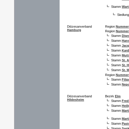
Stamm
War
Siedlun
Diözesanverband
Region
Nummer
Hamburg
Region
Nummer
Stamm
Dig
Stamm
Hans
Stamm
Jacq
Stamm
Kard
Stamm
Mutt
Stamm
St. 
Stamm
St. 
Stamm
St. M
Region
Nummer
Stamm
Fili
Stamm
Nep
Diözesanverband
Bezirk
Elm
Hildesheim
Stamm
Fred
Stamm
Heil
Stamm
Mart
Stamm
Mart
Stamm
Past
Stamm
Sank