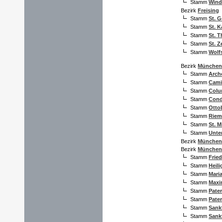
Stamm
Wind
Bezirk
Freising
Stamm
St. 
Stamm
St. K
Stamm
St. T
Stamm
St. 
Stamm
Wolf
Bezirk
München
Stamm
Arch
Stamm
Cami
Stamm
Col
Stamm
Cond
Stamm
Otto
Stamm
Riem
Stamm
St. M
Stamm
Unte
Bezirk
München
Bezirk
München-
Stamm
Fried
Stamm
Heili
Stamm
Maria
Stamm
Maxi
Stamm
Pater
Stamm
Pate
Stamm
Sank
Stamm
Sank