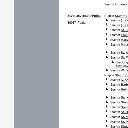
Stamm
Impeesa
Diözesanverband
Fulda
Region
Stämme 
Stamm
(...X
36037 Fulda
Stamm
(...X
Stamm
St. 
Stamm
Folk
Stamm
Mari
Stamm
Mirj
Stamm
St. 
Stamm
St. 
Siedlun
Eintrag..
Stamm
Witt
Region
Stämme 
Stamm
(...X
Stamm
Barb
Stamm
Heil
Stamm
Sank
Stamm
Sha
Stamm
Spee
Stamm
St. 
Stamm
St. M
Stamm
St. P
Stamm
Süd