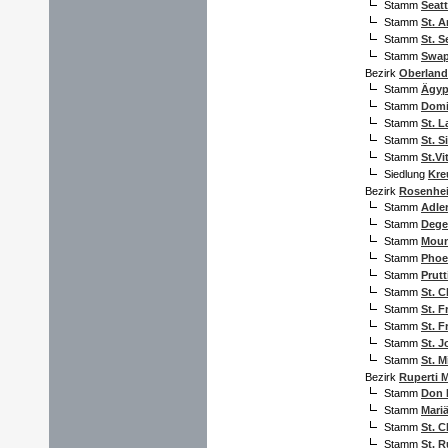
Stamm
Seatt
Stamm
St. 
Stamm
St. S
Stamm
Swap
Bezirk
Oberland
Stamm
Ägyp
Stamm
Domi
Stamm
St. L
Stamm
St. S
Stamm
St.Vi
Siedlung
Kre
Bezirk
Rosenhe
Stamm
Adle
Stamm
Dege
Stamm
Moun
Stamm
Phoe
Stamm
Prutt
Stamm
St. 
Stamm
St. F
Stamm
St. F
Stamm
St. J
Stamm
St. M
Bezirk
Ruperti 
Stamm
Don 
Stamm
Mari
Stamm
St. 
Stamm
St. R