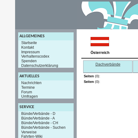
ALLGEMEINES
Startseite
Kontakt
Impressum
Österreich
Verhaltenscodex
Spenden
Dachverbände
Datenschutzerklärung
AKTUELLES
Seiten
(0):
Seiten
(0):
Nachrichten
Termine
Forum
Umfragen
SERVICE
Bünde/Verbände - D
Bünde/Verbände - A
Bünde/Verbände - CH
Bünde/Verbände - Suchen
Verweise
Fahrten-Wiki