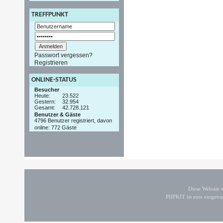
TREFFPUNKT
Passwort vergessen?
Registrieren
ONLINE-STATUS
Besucher
Heute:
23.522
Gestern:
32.954
Gesamt:
42.728.121
Benutzer & Gäste
4796 Benutzer registriert, davon
online: 772 Gäste
Diese Website
PHPKIT ist eine einget