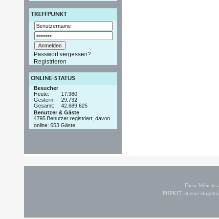
TREFFPUNKT
Passwort vergessen?
Registrieren
ONLINE-STATUS
Besucher
Heute:
17.980
Gestern:
29.732
Gesamt:
42.689.625
Benutzer & Gäste
4795 Benutzer registriert, davon
online: 653 Gäste
Diese Website
PHPKIT ist eine einget