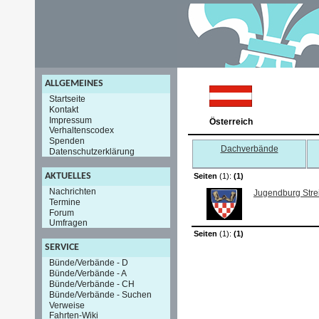
ALLGEMEINES
Startseite
Kontakt
Impressum
Österreich
Verhaltenscodex
Spenden
Dachverbände
Datenschutzerklärung
AKTUELLES
Seiten
(1):
(1)
Nachrichten
Jugendburg Stre
Termine
Forum
Umfragen
Seiten
(1):
(1)
SERVICE
Bünde/Verbände - D
Bünde/Verbände - A
Bünde/Verbände - CH
Bünde/Verbände - Suchen
Verweise
Fahrten-Wiki