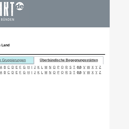
m Land
e Gruppierungen
Überbündische Begegnungsstätten
A
B
C
D
E
F
G
H
I
J
K
L
M
N
O
P
Q
R
S
T
(
U
)
V
W
X
Y
Z
A
B
C
D
E
F
G
H
I
J
K
L
M
N
O
P
Q
R
S
T
(
U
)
V
W
X
Y
Z