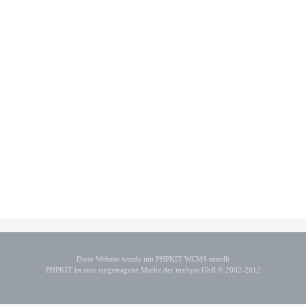
Diese Website wurde mit PHPKIT WCMS erstellt
PHPKIT ist eine eingetragene Marke der mxbyte GbR © 2002-2012