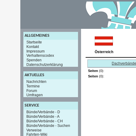
ALLGEMEINES
Startseite
Kontakt
Impressum
Österreich
Verhaltenscodex
Spenden
Dachverbänd
Datenschutzerklärung
Seiten
(0):
AKTUELLES
Seiten
(0):
Nachrichten
Termine
Forum
Umfragen
SERVICE
Bünde/Verbände - D
Bünde/Verbände - A
Bünde/Verbände - CH
Bünde/Verbände - Suchen
Verweise
Fahrten-Wiki