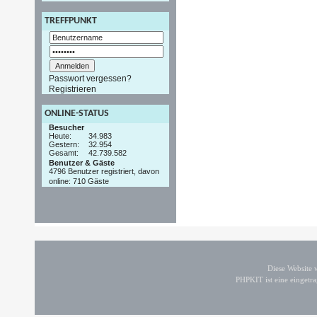
TREFFPUNKT
Passwort vergessen?
Registrieren
ONLINE-STATUS
Besucher
Heute:
34.983
Gestern:
32.954
Gesamt:
42.739.582
Benutzer & Gäste
4796 Benutzer registriert, davon
online: 710 Gäste
Diese Website
PHPKIT ist eine einget