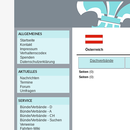
ALLGEMEINES
Startseite
Kontakt
Impressum
Österreich
Verhaltenscodex
Spenden
Dachverbände
Datenschutzerklärung
AKTUELLES
Seiten
(0):
Seiten
(0):
Nachrichten
Termine
Forum
Umfragen
SERVICE
Bünde/Verbände - D
Bünde/Verbände - A
Bünde/Verbände - CH
Bünde/Verbände - Suchen
Verweise
Fahrten-Wiki