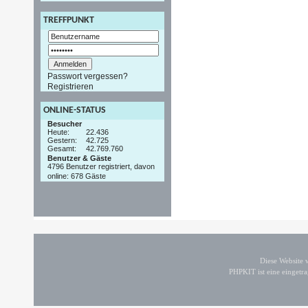
TREFFPUNKT
Passwort vergessen?
Registrieren
ONLINE-STATUS
Besucher
Heute:
22.436
Gestern:
42.725
Gesamt:
42.769.760
Benutzer & Gäste
4796 Benutzer registriert, davon
online: 678 Gäste
Diese Website
PHPKIT ist eine einget