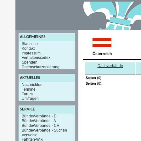
ALLGEMEINES
Startseite
Kontakt
Impressum
Österreich
Verhaltenscodex
Spenden
Dachverbände
Datenschutzerklärung
AKTUELLES
Seiten
(0):
Seiten
(0):
Nachrichten
Termine
Forum
Umfragen
SERVICE
Bünde/Verbände - D
Bünde/Verbände - A
Bünde/Verbände - CH
Bünde/Verbände - Suchen
Verweise
Fahrten-Wiki