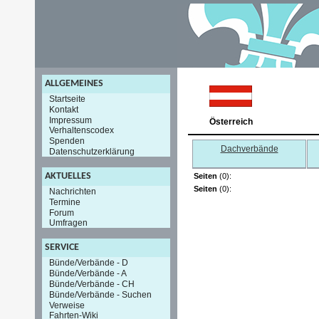
ALLGEMEINES
Startseite
Kontakt
Impressum
Österreich
Verhaltenscodex
Spenden
Dachverbände
Datenschutzerklärung
AKTUELLES
Seiten
(0):
Seiten
(0):
Nachrichten
Termine
Forum
Umfragen
SERVICE
Bünde/Verbände - D
Bünde/Verbände - A
Bünde/Verbände - CH
Bünde/Verbände - Suchen
Verweise
Fahrten-Wiki