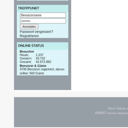
TREFFPUNKT
Passwort vergessen?
Registrieren
ONLINE-STATUS
Besucher
Heute:
1.237
Gestern:
29.732
Gesamt:
42.672.882
Benutzer & Gäste
4795 Benutzer registriert, davon
online: 560 Gäste
Diese Website
PHPKIT ist eine einget