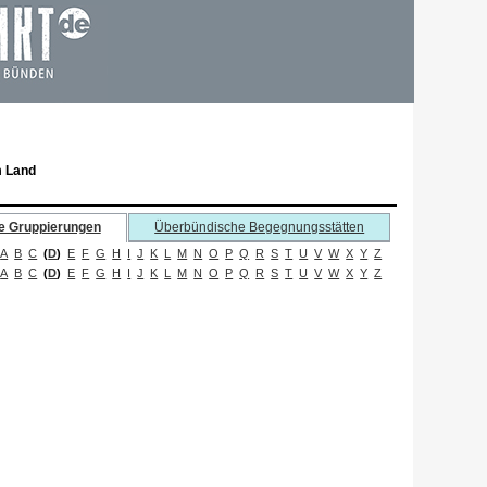
m Land
e Gruppierungen
Überbündische Begegnungsstätten
A
B
C
(
D
)
E
F
G
H
I
J
K
L
M
N
O
P
Q
R
S
T
U
V
W
X
Y
Z
A
B
C
(
D
)
E
F
G
H
I
J
K
L
M
N
O
P
Q
R
S
T
U
V
W
X
Y
Z