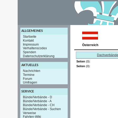
ALLGEMEINES
Startseite
Kontakt
Impressum
Österreich
Verhaltenscodex
Spenden
Dachverbänd
Datenschutzerklärung
Seiten
(0):
AKTUELLES
Seiten
(0):
Nachrichten
Termine
Forum
Umfragen
SERVICE
Bünde/Verbände - D
Bünde/Verbände - A
Bünde/Verbände - CH
Bünde/Verbände - Suchen
Verweise
Fahrten-Wiki