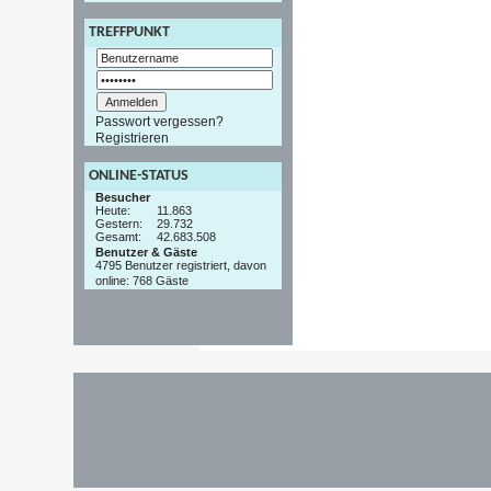
TREFFPUNKT
Passwort vergessen?
Registrieren
ONLINE-STATUS
Besucher
Heute:
11.863
Gestern:
29.732
Gesamt:
42.683.508
Benutzer & Gäste
4795 Benutzer registriert, davon
online: 768 Gäste