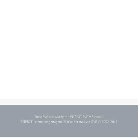
Diese Website wurde mit PHPKIT WCMS erstellt
PHPKIT ist eine eingetragene Marke der mxbyte GbR © 2002-2012