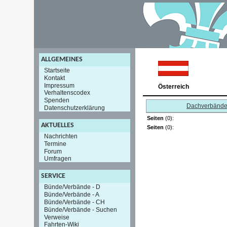
ALLGEMEINES
Startseite
Kontakt
Impressum
Österreich
Verhaltenscodex
Spenden
Dachverbänd
Datenschutzerklärung
Seiten
(0):
AKTUELLES
Seiten
(0):
Nachrichten
Termine
Forum
Umfragen
SERVICE
Bünde/Verbände - D
Bünde/Verbände - A
Bünde/Verbände - CH
Bünde/Verbände - Suchen
Verweise
Fahrten-Wiki