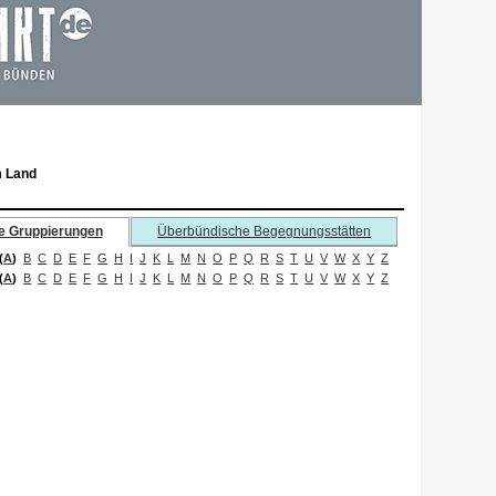
m Land
e Gruppierungen
Überbündische Begegnungsstätten
(
A
)
B
C
D
E
F
G
H
I
J
K
L
M
N
O
P
Q
R
S
T
U
V
W
X
Y
Z
(
A
)
B
C
D
E
F
G
H
I
J
K
L
M
N
O
P
Q
R
S
T
U
V
W
X
Y
Z