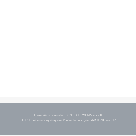
Diese Website wurde mit PHPKIT WCMS erstellt
PHPKIT ist eine eingetragene Marke der mxbyte GbR © 2002-2012