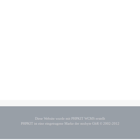
Diese Website wurde mit PHPKIT WCMS erstellt
PHPKIT ist eine eingetragene Marke der mxbyte GbR © 2002-2012