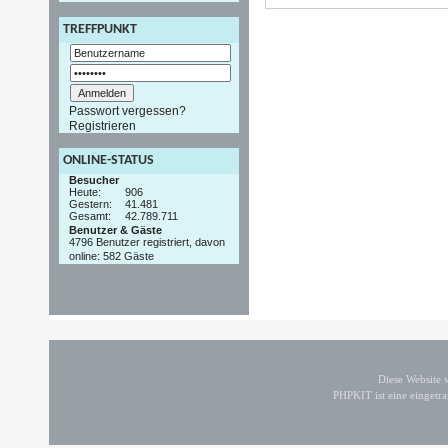
TREFFPUNKT
Passwort vergessen?
Registrieren
ONLINE-STATUS
Besucher
Heute:
906
Gestern:
41.481
Gesamt:
42.789.711
Benutzer & Gäste
4796 Benutzer registriert, davon
online: 582 Gäste
Diese Website
PHPKIT ist eine einget