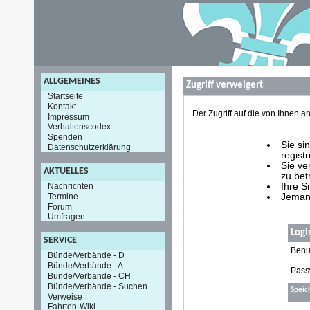
ALLGEMEINES
Zugriff verweigert
Startseite
Kontakt
Der Zugriff auf die von Ihnen
Impressum
Verhaltenscodex
Spenden
Sie si
Datenschutzerklärung
registr
Sie ve
AKTUELLES
zu bet
Nachrichten
Ihre S
Termine
Jemand
Forum
Umfragen
Logi
SERVICE
Benu
Bünde/Verbände - D
Bünde/Verbände - A
Pass
Bünde/Verbände - CH
Bünde/Verbände - Suchen
Speic
Verweise
Fahrten-Wiki