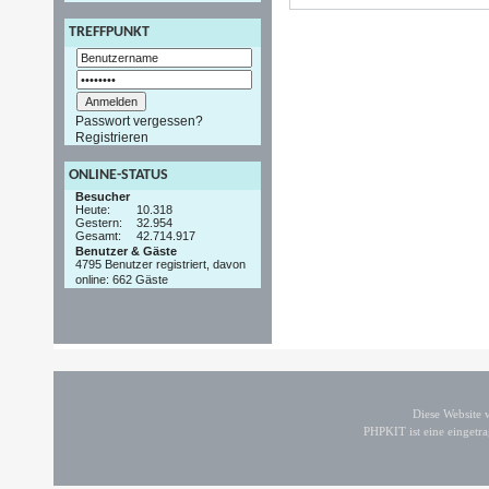
TREFFPUNKT
Passwort vergessen?
Registrieren
ONLINE-STATUS
Besucher
Heute:
10.318
Gestern:
32.954
Gesamt:
42.714.917
Benutzer & Gäste
4795 Benutzer registriert, davon
online: 662 Gäste
Diese Website
PHPKIT ist eine einget