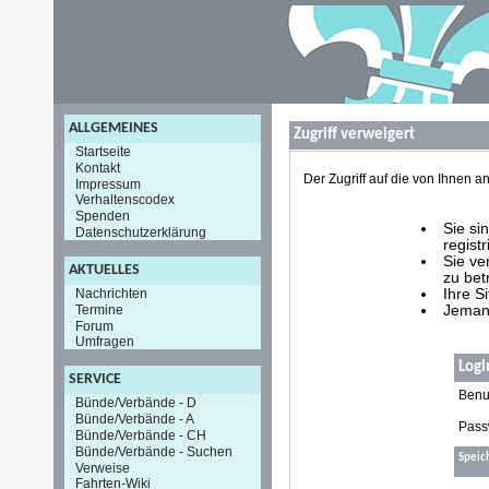
ALLGEMEINES
Zugriff verweigert
Startseite
Kontakt
Der Zugriff auf die von Ihnen
Impressum
Verhaltenscodex
Spenden
Sie si
Datenschutzerklärung
registr
Sie ve
AKTUELLES
zu bet
Nachrichten
Ihre S
Termine
Jemand
Forum
Umfragen
Logi
SERVICE
Benu
Bünde/Verbände - D
Bünde/Verbände - A
Pass
Bünde/Verbände - CH
Bünde/Verbände - Suchen
Speic
Verweise
Fahrten-Wiki