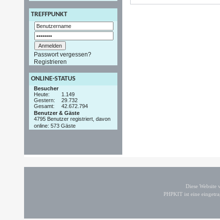
TREFFPUNKT
Passwort vergessen?
Registrieren
ONLINE-STATUS
Besucher
Heute:
1.149
Gestern:
29.732
Gesamt:
42.672.794
Benutzer & Gäste
4795 Benutzer registriert, davon
online: 573 Gäste
Diese Website
PHPKIT ist eine einget