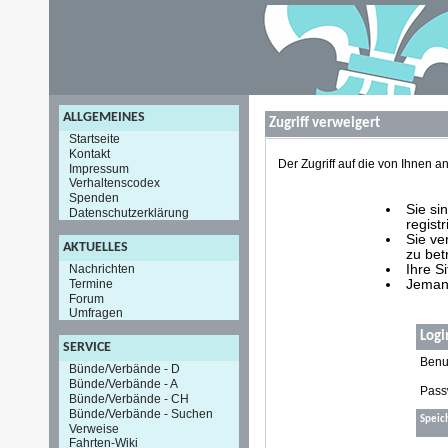
ALLGEMEINES
Zugriff verweigert
Startseite
Kontakt
Der Zugriff auf die von Ihnen
Impressum
Verhaltenscodex
Spenden
Sie si
Datenschutzerklärung
registr
Sie ve
AKTUELLES
zu bet
Nachrichten
Ihre S
Termine
Jemand
Forum
Umfragen
Logi
SERVICE
Benu
Bünde/Verbände - D
Bünde/Verbände - A
Pass
Bünde/Verbände - CH
Bünde/Verbände - Suchen
Speic
Verweise
Fahrten-Wiki