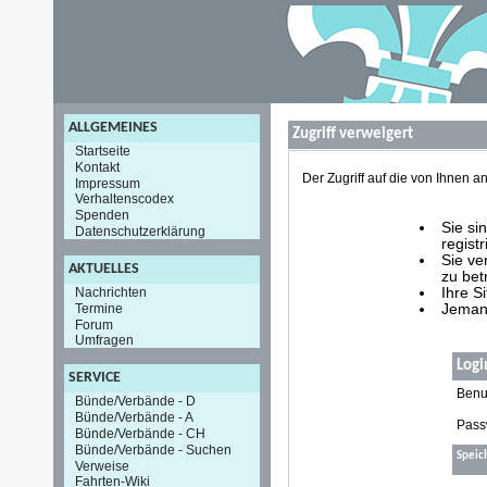
ALLGEMEINES
Zugriff verweigert
Startseite
Kontakt
Der Zugriff auf die von Ihnen
Impressum
Verhaltenscodex
Spenden
Sie si
Datenschutzerklärung
registr
Sie ve
AKTUELLES
zu bet
Nachrichten
Ihre S
Termine
Jemand
Forum
Umfragen
Logi
SERVICE
Benu
Bünde/Verbände - D
Bünde/Verbände - A
Pass
Bünde/Verbände - CH
Bünde/Verbände - Suchen
Speic
Verweise
Fahrten-Wiki