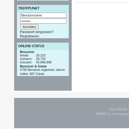
TREFFPUNKT
Passwort vergessen?
Registrieren
ONLINE-STATUS
Besucher
Heute:
25.223
Gestern:
29.732
Gesamt:
42.696.868
Benutzer & Gäste
4795 Benutzer registriert, davon
online: 687 Gäste
Diese Website
PHPKIT ist eine einget