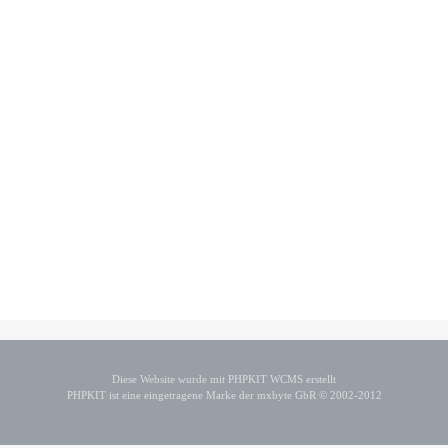
Diese Website wurde mit PHPKIT WCMS erstellt
PHPKIT ist eine eingetragene Marke der mxbyte GbR © 2002-2012