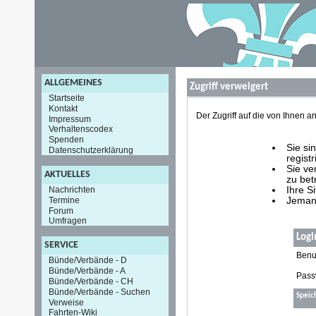
ALLGEMEINES
Zugriff verweigert
Startseite
Kontakt
Der Zugriff auf die von Ihnen
Impressum
Verhaltenscodex
Spenden
Sie si
Datenschutzerklärung
registr
Sie ve
AKTUELLES
zu bet
Nachrichten
Ihre S
Termine
Jemand
Forum
Umfragen
Logi
SERVICE
Benu
Bünde/Verbände - D
Bünde/Verbände - A
Pass
Bünde/Verbände - CH
Bünde/Verbände - Suchen
Speic
Verweise
Fahrten-Wiki