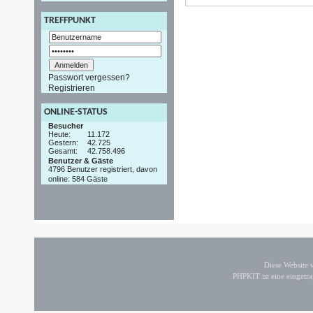
TREFFPUNKT
Passwort vergessen?
Registrieren
ONLINE-STATUS
Besucher
Heute:
11.172
Gestern:
42.725
Gesamt:
42.758.496
Benutzer & Gäste
4796 Benutzer registriert, davon
online: 584 Gäste
Diese Website
PHPKIT ist eine einget