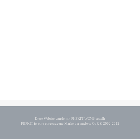
Diese Website wurde mit PHPKIT WCMS erstellt
PHPKIT ist eine eingetragene Marke der mxbyte GbR © 2002-2012