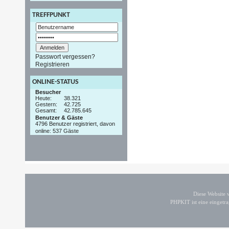
TREFFPUNKT
Passwort vergessen?
Registrieren
ONLINE-STATUS
Besucher
Heute:
38.321
Gestern:
42.725
Gesamt:
42.785.645
Benutzer & Gäste
4796 Benutzer registriert, davon
online: 537 Gäste
Diese Website
PHPKIT ist eine einget