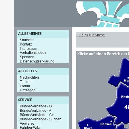
ALLGEMEINES
Zurück zur Suche
Startseite
Kontakt
Impressum
Verhaltenscodex
Klicke auf einen Bereich der 
Spenden
Datenschutzerklärung
AKTUELLES
Nachrichten
Termine
Forum
Umfragen
SERVICE
Bünde/Verbände - D
Bünde/Verbände - A
Bünde/Verbände - CH
Bünde/Verbände - Suchen
Verweise
Fahrten-Wiki