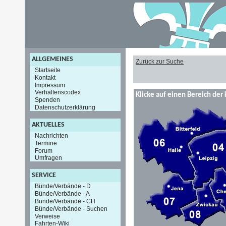
ALLGEMEINES
Zurück zur Suche
Startseite
Kontakt
Impressum
Verhaltenscodex
Klicke auf einen Bereich der 
Spenden
Datenschutzerklärung
AKTUELLES
Nachrichten
Termine
Forum
Umfragen
SERVICE
Bünde/Verbände - D
Bünde/Verbände - A
Bünde/Verbände - CH
Bünde/Verbände - Suchen
Verweise
Fahrten-Wiki