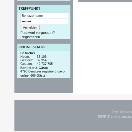
TREFFPUNKT
Passwort vergessen?
Registrieren
ONLINE-STATUS
Besucher
Heute:
33.106
Gestern:
32.954
Gesamt:
42.737.705
Benutzer & Gäste
4796 Benutzer registriert, davon
online: 666 Gäste
Diese Website
PHPKIT ist eine einget