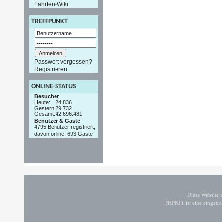
Fahrten-Wiki
TREFFPUNKT
Passwort vergessen?
Registrieren
ONLINE-STATUS
Besucher
Heute:
24.836
Gestern:
29.732
Gesamt:
42.696.481
Benutzer & Gäste
4795 Benutzer registriert,
davon online: 693 Gäste
Diese Website
PHPKIT ist eine einget