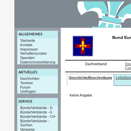
ALLGEMEINES
Bund Eur
Startseite
Kontakt
Impressum
Verhaltenscodex
Spenden
Datenschutzerklärung
Dachverband
Deu
Con
AKTUELLES
Geschichte/Beschreibung
Leitsätze
Nachrichten
Termine
Forum
Umfragen
Keine Angabe
SERVICE
Bünde/Verbände - D
Bünde/Verbände - A
Bünde/Verbände - CH
Bünde/Verbände -
Suchen
Verweise