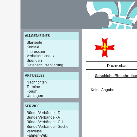
ALLGEMEINES
Startseite
Kontakt
Impressum
Verhaltenscodex
Spenden
Datenschutzerklärung
Dachverband
AKTUELLES
Geschichte/Beschreibu
Nachrichten
Termine
Keine Angabe
Forum
Umfragen
SERVICE
Bünde/Verbände - D
Bünde/Verbände - A
Bünde/Verbände - CH
Bünde/Verbände - Suchen
Verweise
Fahrten-Wiki