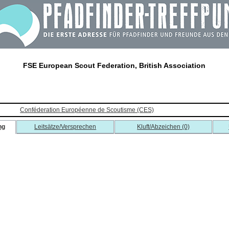
FSE European Scout Federation, British Association
Conféderation Européenne de Scoutisme (CES)
ng
Leitsätze/Versprechen
Kluft/Abzeichen (0)