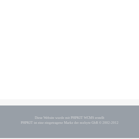
Diese Website wurde mit PHPKIT WCMS erstellt
PHPKIT ist eine eingetragene Marke der mxbyte GbR © 2002-2012