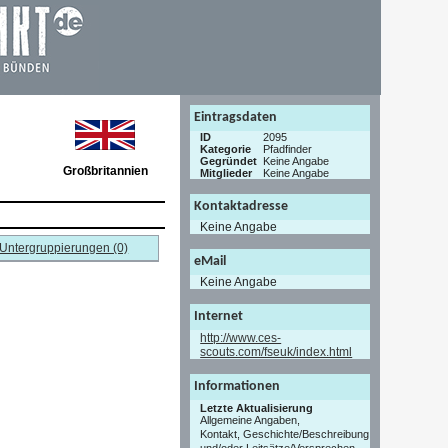
Eintragsdaten
ID
2095
Kategorie
Pfadfinder
Gegründet
Keine Angabe
Großbritannien
Mitglieder
Keine Angabe
Kontaktadresse
Keine Angabe
Untergruppierungen (0)
eMail
Keine Angabe
Internet
http://www.ces-
scouts.com/fseuk/index.html
Informationen
Letzte Aktualisierung
Allgemeine Angaben,
Kontakt, Geschichte/Beschreibung