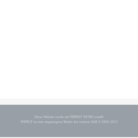
Diese Website wurde mit PHPKIT WCMS erstellt
PHPKIT ist eine eingetragene Marke der mxbyte GbR © 2002-2012