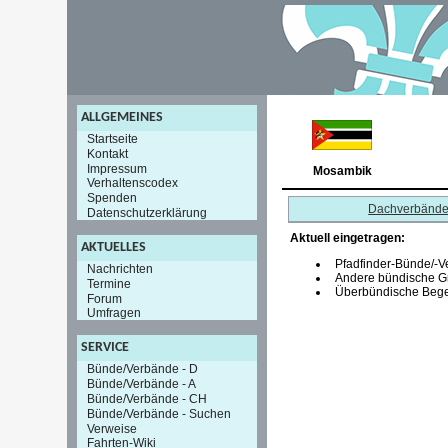
ALLGEMEINES
Startseite
Kontakt
Impressum
Mosambik
Verhaltenscodex
Spenden
Dachverbänd
Datenschutzerklärung
Aktuell eingetragen:
AKTUELLES
Pfadfinder-Bünde/-V
Nachrichten
Andere bündische G
Termine
Überbündische Bege
Forum
Umfragen
SERVICE
Bünde/Verbände - D
Bünde/Verbände - A
Bünde/Verbände - CH
Bünde/Verbände - Suchen
Verweise
Fahrten-Wiki