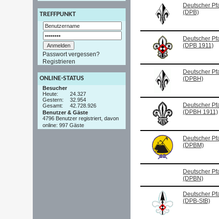
Deutscher Pf
(DPB)
TREFFPUNKT
Deutscher Pf
(DPB 1911)
Passwort vergessen?
Registrieren
Deutscher P
ONLINE-STATUS
(DPBH)
Besucher
Heute:
24.327
Gestern:
32.954
Deutscher Pf
Gesamt:
42.728.926
(DPBH 1911)
Benutzer & Gäste
4796 Benutzer registriert, davon
online: 997 Gäste
Deutscher Pf
(DPBM)
Deutscher Pf
(DPBN)
Deutscher P
(DPB-StB)