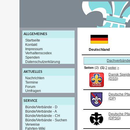
ALLGEMEINES
Startseite
Kontakt
Impressum
Deutschland
Verhaltenscodex
Spenden
Dachverbänd
Datenschutzerklärung
Seiten
(2):
(1)
2
weiter
>
AKTUELLES
Dansk Spejde
Nachrichten
(DSS)
Termine
Forum
Umfragen
Deutsche Pfa
(DP)
SERVICE
Bünde/Verbände - D
Bünde/Verbände - A
Deutsche Pfa
Bünde/Verbände - CH
(DPSG)
Bünde/Verbände - Suchen
Verweise
Fahrten-Wiki