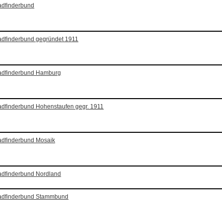
adfinderbund
adfinderbund gegründet 1911
fadfinderbund Hamburg
adfinderbund Hohenstaufen gegr. 1911
adfinderbund Mosaik
adfinderbund Nordland
fadfinderbund Stammbund