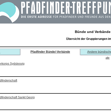
Bünde und Verbände
Übersicht der Gruppierungen i
e
Pfadfinder Bünde/-Verbände
Andere bündisch
alle
rkorps Sydslesvig
dfinderschaft
dfinderschaft Sankt Georg