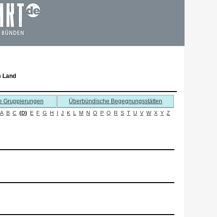
m Land
e Gruppierungen
Überbündische Begegnungsstätten
A
B
C
(
D
)
E
F
G
H
I
J
K
L
M
N
O
P
Q
R
S
T
U
V
W
X
Y
Z