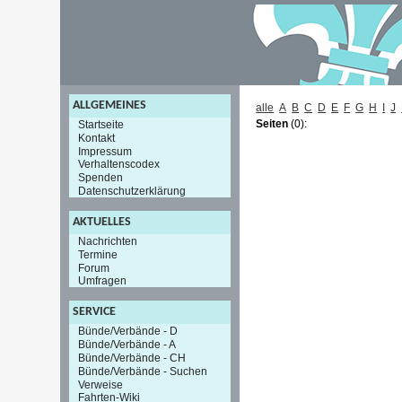
ALLGEMEINES
alle
A
B
C
D
E
F
G
H
I
J
Seiten
(0):
Startseite
Kontakt
Impressum
Verhaltenscodex
Spenden
Datenschutzerklärung
AKTUELLES
Nachrichten
Termine
Forum
Umfragen
SERVICE
Bünde/Verbände - D
Bünde/Verbände - A
Bünde/Verbände - CH
Bünde/Verbände - Suchen
Verweise
Fahrten-Wiki