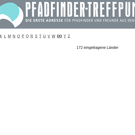
K
L
M
N
O
P
Q
R
S
T
U
V
W
(
X
)
Y
Z
172 eingetragene Länder