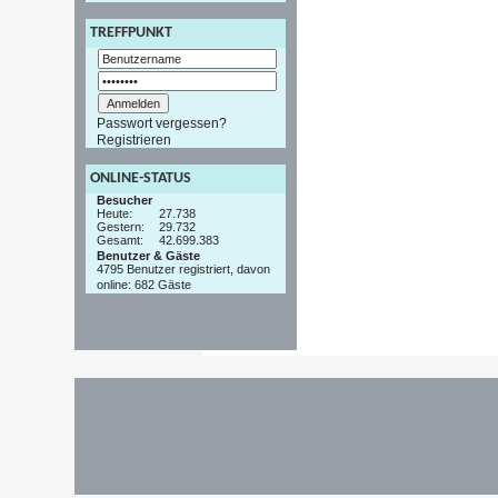
TREFFPUNKT
Passwort vergessen?
Registrieren
ONLINE-STATUS
Besucher
Heute:
27.738
Gestern:
29.732
Gesamt:
42.699.383
Benutzer & Gäste
4795 Benutzer registriert, davon
online: 682 Gäste