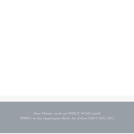
Diese Website wurde mit PHPKIT WCMS erstellt
PHPKIT ist eine eingetragene Marke der mxbyte GbR © 2002-2012