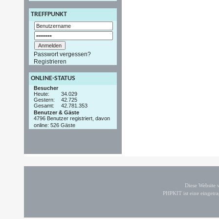
TREFFPUNKT
Passwort vergessen?
Registrieren
ONLINE-STATUS
Besucher
Heute:
34.029
Gestern:
42.725
Gesamt:
42.781.353
Benutzer & Gäste
4796 Benutzer registriert, davon
online: 526 Gäste
Diese Website
PHPKIT ist eine einget