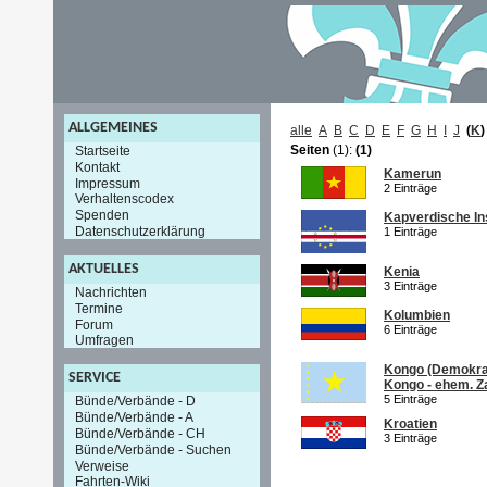
ALLGEMEINES
alle
A
B
C
D
E
F
G
H
I
J
(
K
)
Seiten
(1):
(1)
Startseite
Kontakt
Kamerun
Impressum
2 Einträge
Verhaltenscodex
Spenden
Kapverdische In
Datenschutzerklärung
1 Einträge
AKTUELLES
Kenia
3 Einträge
Nachrichten
Termine
Kolumbien
Forum
6 Einträge
Umfragen
Kongo (Demokra
SERVICE
Kongo - ehem. Za
5 Einträge
Bünde/Verbände - D
Bünde/Verbände - A
Kroatien
Bünde/Verbände - CH
3 Einträge
Bünde/Verbände - Suchen
Verweise
Fahrten-Wiki