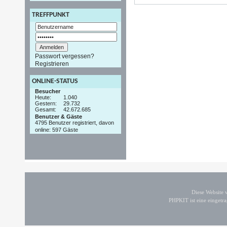
TREFFPUNKT
Passwort vergessen?
Registrieren
ONLINE-STATUS
Besucher
Heute:
1.040
Gestern:
29.732
Gesamt:
42.672.685
Benutzer & Gäste
4795 Benutzer registriert, davon
online: 597 Gäste
Diese Website
PHPKIT ist eine einget