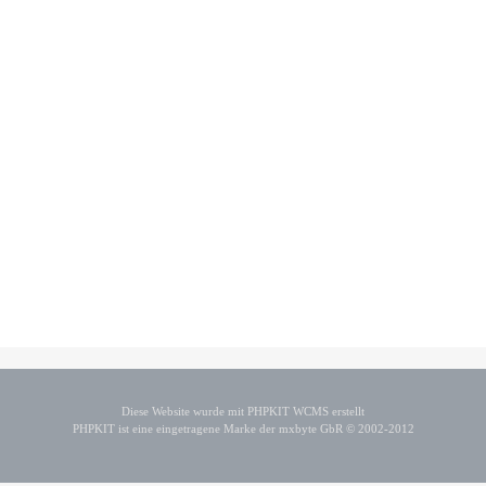
Diese Website wurde mit PHPKIT WCMS erstellt
PHPKIT ist eine eingetragene Marke der mxbyte GbR © 2002-2012