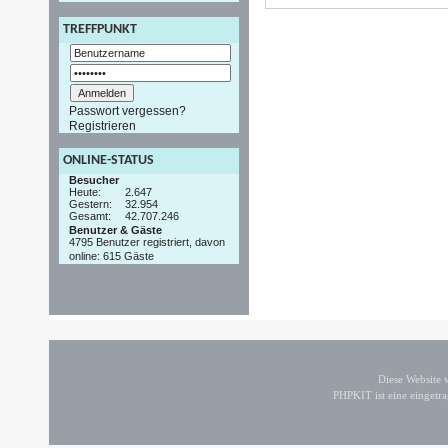
TREFFPUNKT
Passwort vergessen?
Registrieren
ONLINE-STATUS
Besucher
Heute:
2.647
Gestern:
32.954
Gesamt:
42.707.246
Benutzer & Gäste
4795 Benutzer registriert, davon
online: 615 Gäste
Diese Website
PHPKIT ist eine einget