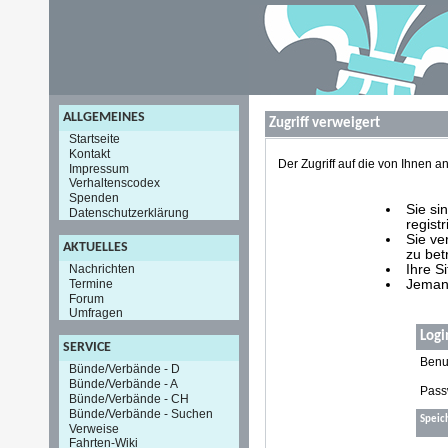
ALLGEMEINES
Zugriff verweigert
Startseite
Kontakt
Der Zugriff auf die von Ihnen
Impressum
Verhaltenscodex
Spenden
Sie si
Datenschutzerklärung
registr
Sie ve
AKTUELLES
zu bet
Nachrichten
Ihre S
Termine
Jemand
Forum
Umfragen
Logi
SERVICE
Benu
Bünde/Verbände - D
Bünde/Verbände - A
Pass
Bünde/Verbände - CH
Bünde/Verbände - Suchen
Speic
Verweise
Fahrten-Wiki