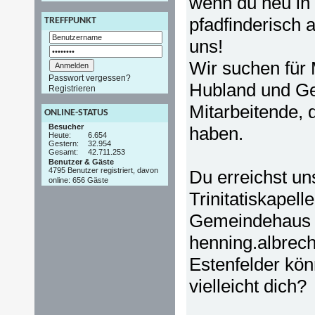
wenn du neu in
pfadfinderisch a
TREFFPUNKT
uns!
Wir suchen für
Passwort vergessen?
Hubland und Ge
Registrieren
Mitarbeitende, 
ONLINE-STATUS
Besucher
haben.
Heute:
6.654
Gestern:
32.954
Gesamt:
42.711.253
Benutzer & Gäste
4795 Benutzer registriert, davon
Du erreichst un
online: 656 Gäste
Trinitatiskapel
Gemeindehaus d
henning.albrec
Estenfelder kö
vielleicht dich?