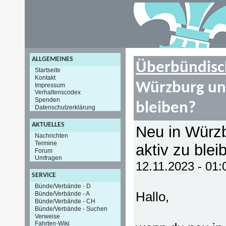
ALLGEMEINES
Überbündisc
Startseite
Kontakt
Würzburg un
Impressum
Verhaltenscodex
Spenden
bleiben?
Datenschutzerklärung
AKTUELLES
Neu in Würz
Nachrichten
Termine
aktiv zu blei
Forum
Umfragen
12.11.2023 - 01
SERVICE
Bünde/Verbände - D
Hallo,
Bünde/Verbände - A
Bünde/Verbände - CH
Bünde/Verbände - Suchen
Verweise
Fahrten-Wiki