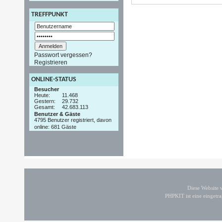
TREFFPUNKT
Passwort vergessen?
Registrieren
ONLINE-STATUS
Besucher
Heute:
11.468
Gestern:
29.732
Gesamt:
42.683.113
Benutzer & Gäste
4795 Benutzer registriert, davon
online: 681 Gäste
Diese Website
PHPKIT ist eine einget