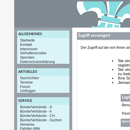
ALLGEMEINES
Zugriff verweigert
Startseite
Kontakt
Der Zugriff auf die von Ihnen
Impressum
Verhaltenscodex
Spenden
Sie si
Datenschutzerklärung
registr
Sie ve
AKTUELLES
zu bet
Nachrichten
Ihre S
Termine
Jemand
Forum
Umfragen
Logi
SERVICE
Benu
Bünde/Verbände - D
Bünde/Verbände - A
Pass
Bünde/Verbände - CH
Bünde/Verbände - Suchen
Speic
Verweise
Fahrten-Wiki