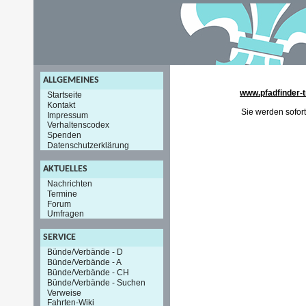
ALLGEMEINES
www.pfadfinder-t
Startseite
Kontakt
Sie werden sofort
Impressum
Verhaltenscodex
Spenden
Datenschutzerklärung
AKTUELLES
Nachrichten
Termine
Forum
Umfragen
SERVICE
Bünde/Verbände - D
Bünde/Verbände - A
Bünde/Verbände - CH
Bünde/Verbände - Suchen
Verweise
Fahrten-Wiki