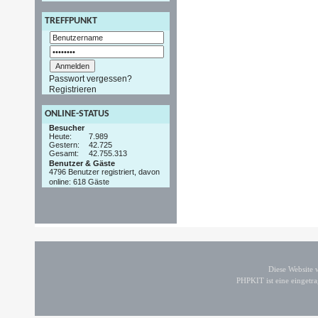
TREFFPUNKT
Passwort vergessen?
Registrieren
ONLINE-STATUS
Besucher
Heute:
7.989
Gestern:
42.725
Gesamt:
42.755.313
Benutzer & Gäste
4796 Benutzer registriert, davon
online: 618 Gäste
Diese Website
PHPKIT ist eine einget