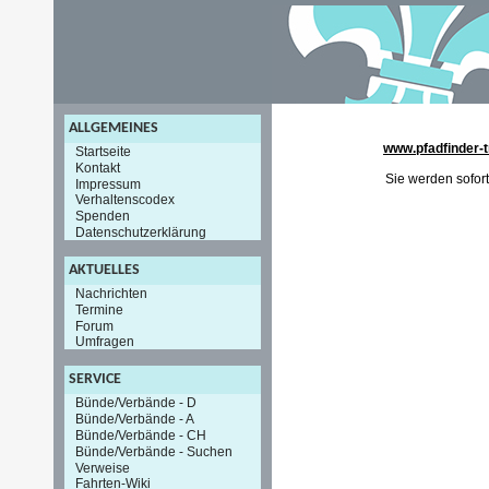
ALLGEMEINES
www.pfadfinder-t
Startseite
Kontakt
Sie werden sofort
Impressum
Verhaltenscodex
Spenden
Datenschutzerklärung
AKTUELLES
Nachrichten
Termine
Forum
Umfragen
SERVICE
Bünde/Verbände - D
Bünde/Verbände - A
Bünde/Verbände - CH
Bünde/Verbände - Suchen
Verweise
Fahrten-Wiki