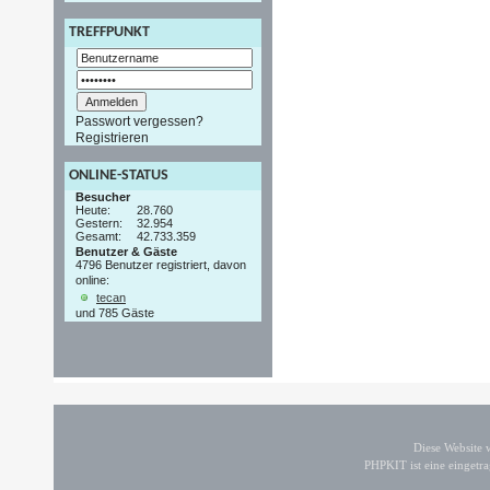
TREFFPUNKT
Passwort vergessen?
Registrieren
ONLINE-STATUS
Besucher
Heute:
28.760
Gestern:
32.954
Gesamt:
42.733.359
Benutzer & Gäste
4796 Benutzer registriert, davon
online:
tecan
und 785 Gäste
Diese Website
PHPKIT ist eine einget