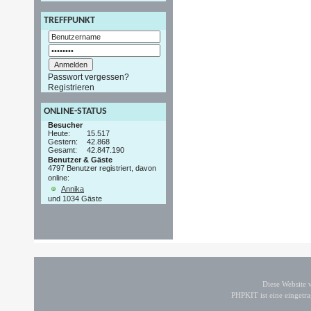
TREFFPUNKT
Passwort vergessen?
Registrieren
ONLINE-STATUS
Besucher
Heute:
15.517
Gestern:
42.868
Gesamt:
42.847.190
Benutzer & Gäste
4797 Benutzer registriert, davon
online:
Annika
und 1034 Gäste
Diese Website
PHPKIT ist eine einget