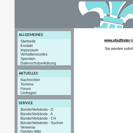
ALLGEMEINES
www.pfadfinder-t
Startseite
Kontakt
Sie werden sofort
Impressum
Verhaltenscodex
Spenden
Datenschutzerklärung
AKTUELLES
Nachrichten
Termine
Forum
Umfragen
SERVICE
Bünde/Verbände - D
Bünde/Verbände - A
Bünde/Verbände - CH
Bünde/Verbände - Suchen
Verweise
Fahrten-Wiki