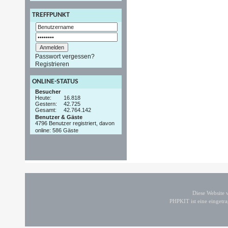
TREFFPUNKT
Passwort vergessen?
Registrieren
ONLINE-STATUS
Besucher
Heute:
16.818
Gestern:
42.725
Gesamt:
42.764.142
Benutzer & Gäste
4796 Benutzer registriert, davon
online: 586 Gäste
Diese Website
PHPKIT ist eine einget