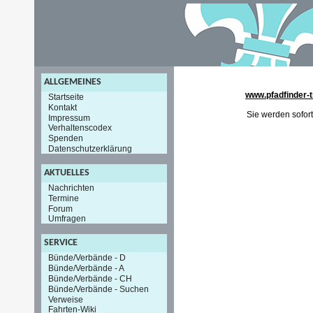
ALLGEMEINES
www.pfadfinder-t
Startseite
Kontakt
Sie werden sofort
Impressum
Verhaltenscodex
Spenden
Datenschutzerklärung
AKTUELLES
Nachrichten
Termine
Forum
Umfragen
SERVICE
Bünde/Verbände - D
Bünde/Verbände - A
Bünde/Verbände - CH
Bünde/Verbände - Suchen
Verweise
Fahrten-Wiki