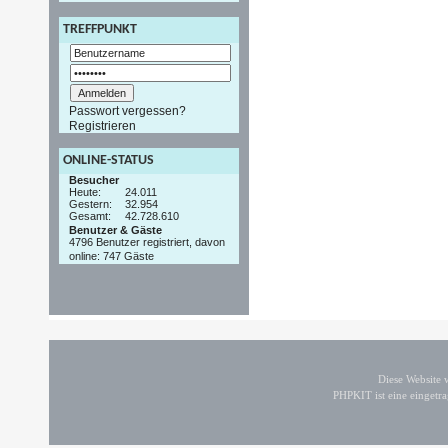
TREFFPUNKT
Passwort vergessen?
Registrieren
ONLINE-STATUS
Besucher
Heute:
24.011
Gestern:
32.954
Gesamt:
42.728.610
Benutzer & Gäste
4796 Benutzer registriert, davon
online: 747 Gäste
Diese Website
PHPKIT ist eine einget