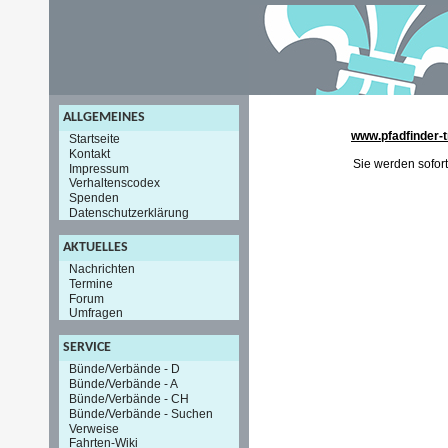
ALLGEMEINES
www.pfadfinder-t
Startseite
Kontakt
Sie werden sofort
Impressum
Verhaltenscodex
Spenden
Datenschutzerklärung
AKTUELLES
Nachrichten
Termine
Forum
Umfragen
SERVICE
Bünde/Verbände - D
Bünde/Verbände - A
Bünde/Verbände - CH
Bünde/Verbände - Suchen
Verweise
Fahrten-Wiki