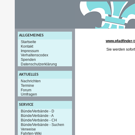
ALLGEMEINES
www.pfadfinder-t
Startseite
Kontakt
Sie werden sofort
Impressum
Verhaltenscodex
Spenden
Datenschutzerklärung
AKTUELLES
Nachrichten
Termine
Forum
Umfragen
SERVICE
Bünde/Verbände - D
Bünde/Verbände - A
Bünde/Verbände - CH
Bünde/Verbände - Suchen
Verweise
Fahrten-Wiki