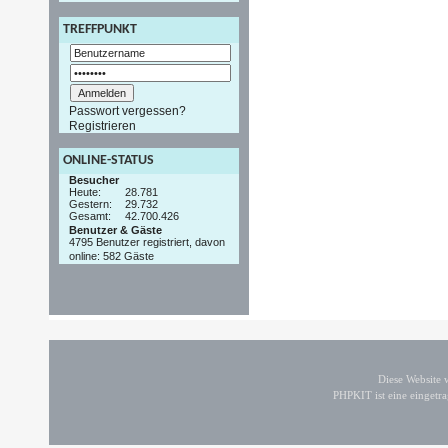
TREFFPUNKT
Passwort vergessen?
Registrieren
ONLINE-STATUS
Besucher
Heute:
28.781
Gestern:
29.732
Gesamt:
42.700.426
Benutzer & Gäste
4795 Benutzer registriert, davon
online: 582 Gäste
Diese Website
PHPKIT ist eine einget