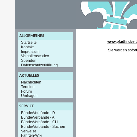
ALLGEMEINES
www.pfadfinder-t
Startseite
Kontakt
Sie werden sofort
Impressum
Verhaltenscodex
Spenden
Datenschutzerklärung
AKTUELLES
Nachrichten
Termine
Forum
Umfragen
SERVICE
Bünde/Verbände - D
Bünde/Verbände - A
Bünde/Verbände - CH
Bünde/Verbände - Suchen
Verweise
Fahrten-Wiki