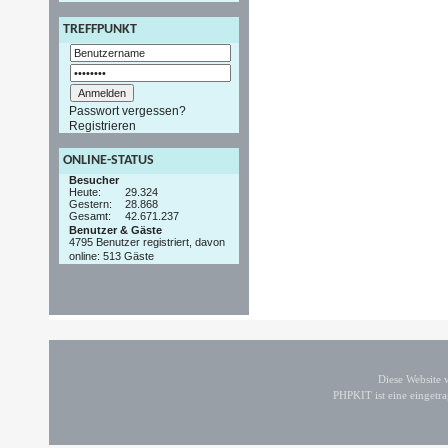
TREFFPUNKT
Passwort vergessen?
Registrieren
ONLINE-STATUS
Besucher
Heute:
29.324
Gestern:
28.868
Gesamt:
42.671.237
Benutzer & Gäste
4795 Benutzer registriert, davon
online: 513 Gäste
Diese Website
PHPKIT ist eine einget