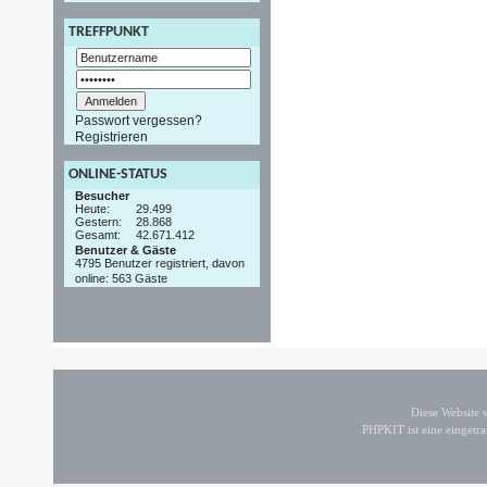
TREFFPUNKT
Passwort vergessen?
Registrieren
ONLINE-STATUS
Besucher
Heute:
29.499
Gestern:
28.868
Gesamt:
42.671.412
Benutzer & Gäste
4795 Benutzer registriert, davon
online: 563 Gäste
Diese Website
PHPKIT ist eine einget