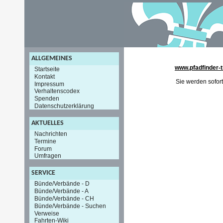
ALLGEMEINES
www.pfadfinder-t
Startseite
Kontakt
Sie werden sofort
Impressum
Verhaltenscodex
Spenden
Datenschutzerklärung
AKTUELLES
Nachrichten
Termine
Forum
Umfragen
SERVICE
Bünde/Verbände - D
Bünde/Verbände - A
Bünde/Verbände - CH
Bünde/Verbände - Suchen
Verweise
Fahrten-Wiki