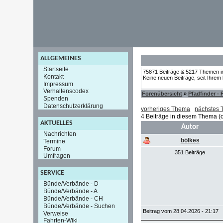
ALLGEMEINES
Startseite
75871 Beiträge & 5217 Themen i
Kontakt
Keine neuen Beiträge, seit Ihrem
Impressum
Verhaltenscodex
Forenübersicht
»
Pfadfinder -
Spenden
Datenschutzerklärung
vorheriges Thema
nächstes
4 Beiträge in diesem Thema (o
AKTUELLES
Autor
Nachrichten
bölkes
Termine
Forum
351 Beiträge
Umfragen
SERVICE
Bünde/Verbände - D
Bünde/Verbände - A
Bünde/Verbände - CH
Bünde/Verbände - Suchen
Beitrag vom 28.04.2026 - 21:17
Verweise
Fahrten-Wiki