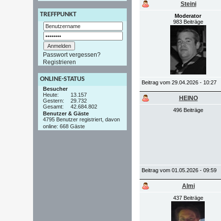
Steini
TREFFPUNKT
Moderator
983 Beiträge
Passwort vergessen?
Registrieren
ONLINE-STATUS
Beitrag vom 29.04.2026 - 10:27
Besucher
Heute:
13.157
HEINO
Gestern:
29.732
Gesamt:
42.684.802
496 Beiträge
Benutzer & Gäste
4795 Benutzer registriert, davon
online: 668 Gäste
Beitrag vom 01.05.2026 - 09:59
Almi
437 Beiträge