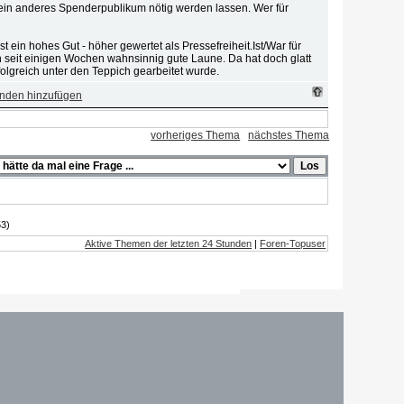
f ein anderes Spenderpublikum nötig werden lassen. Wer für
t ein hohes Gut - höher gewertet als Pressefreiheit.Ist/War für
ch seit einigen Wochen wahnsinnig gute Laune. Da hat doch glatt
olgreich unter den Teppich gearbeitet wurde.
vorheriges Thema
nächstes Thema
3)
Aktive Themen der letzten 24 Stunden
|
Foren-Topuser