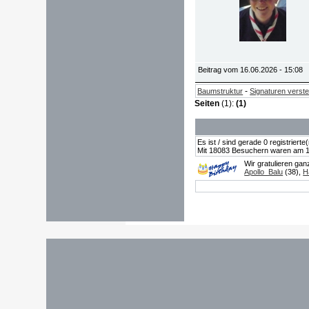
Beitrag vom 16.06.2026 - 15:08
-
Baumstruktur
Signaturen verst
Seiten
(1):
(1)
Es ist / sind gerade 0 registrier
Mit 18083 Besuchern waren am 19.
Wir gratulieren ga
Apollo_Balu
(38),
H