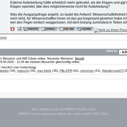
Externe Aufarbeitung hätte erheblich mehr gekostet, als die Klagen und gg
Klagen spendet, täte dies möglicherweise nicht für Aufarbeitung?
Was die Ausgangsfrage angeht, so lautet die Antwort: Wissenschaftsfreiheit is
mich blöd, für Wissenschaftler:innen ist das gut.Insgesamt gesehen habe i
wer den Feger einfach weggerissen, mit dem bislang zumindest in Teilen erf
ecken
Gehe zu:
te(r) Benutzer und 668 Gäste online. Neuester Benutzer:
Spueli
04.2025 - 11:04 die meisten Besucher gleichzeitig online.
nz herzlich zum Geburtstag:
alunke
(34),
matscho
(33),
max.klenk
(35),
Pille.DPB
(61),
sirenchen
(51),
Wandervogel73
(5
Diese Website wurde mit PHPKIT WCMS erstellt
PHPKIT ist eine eingetragene Marke der mxbyte GbR © 2002-2012