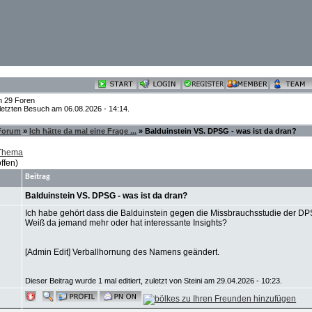
n 29 Foren
 letzten Besuch am 06.08.2026 - 14:14.
 Forum
»
Ich hätte da mal eine Frage ...
» Balduinstein VS. DPSG - was ist da dran?
 Thema
ffen)
Beitrag
Balduinstein VS. DPSG - was ist da dran?
Ich habe gehört dass die Balduinstein gegen die Missbrauchsstudie der DP
Weiß da jemand mehr oder hat interessante Insights?
[Admin Edit] Verballhornung des Namens geändert.
Dieser Beitrag wurde 1 mal editiert, zuletzt von Steini am 29.04.2026 - 10:23.