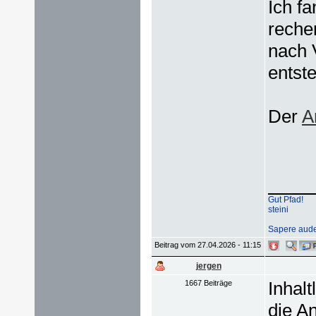
Ich fa
reche
nach 
entst
Der
A
Gut Pfad!
steini
Sapere aude
Beitrag vom 27.04.2026 - 11:15
jergen
Inhalt
1667 Beiträge
die A