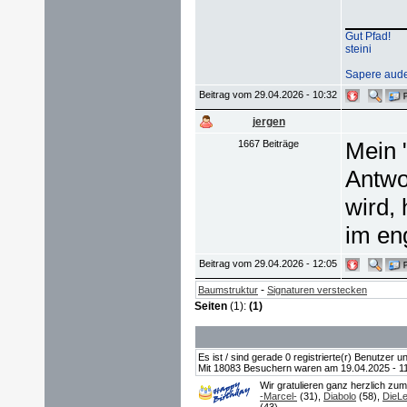
Gut Pfad!
steini
Sapere aude
Beitrag vom 29.04.2026 - 10:32
jergen
Mein "
1667 Beiträge
Antwo
wird,
im en
Beitrag vom 29.04.2026 - 12:05
-
Baumstruktur
Signaturen verstecken
Seiten
(1):
(1)
Es ist / sind gerade 0 registrierte(r) Benutzer
Mit 18083 Besuchern waren am 19.04.2025 - 11:0
Wir gratulieren ganz herzlich zu
-Marcel-
(31),
Diabolo
(58),
DieL