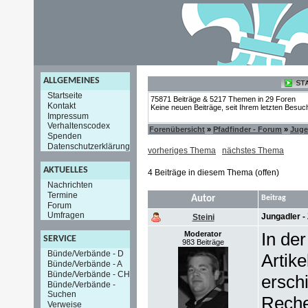
ALLGEMEINES
Startseite
75871 Beiträge & 5217 Themen in 29 Foren
Kontakt
Keine neuen Beiträge, seit Ihrem letzten Besuc
Impressum
Verhaltenscodex
Forenübersicht
»
Pfadfinder - Forum
»
Jug
Spenden
Datenschutzerklärung
vorheriges Thema
nächstes Thema
AKTUELLES
4 Beiträge in diesem Thema (offen)
Nachrichten
Termine
Autor
Beitrag
Forum
Umfragen
Jungadler - 
Steini
In der
Moderator
SERVICE
983 Beiträge
Bünde/Verbände - D
Artik
Bünde/Verbände - A
Bünde/Verbände - CH
ersch
Bünde/Verbände -
Suchen
Reche
Verweise