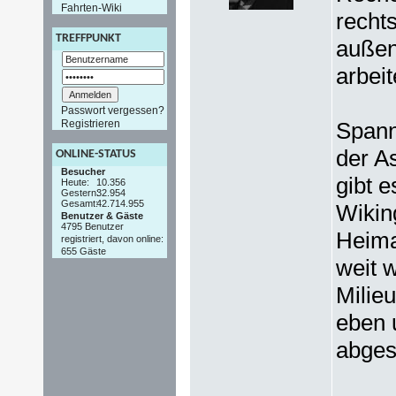
Fahrten-Wiki
recht
TREFFPUNKT
außen
arbeit
Passwort vergessen?
Registrieren
Spanne
der As
ONLINE-STATUS
Besucher
gibt 
Heute:
10.356
Gestern:
32.954
Gesamt:
42.714.955
Wikin
Benutzer & Gäste
4795 Benutzer
Heima
registriert, davon online:
655 Gäste
weit 
Milie
eben 
abges