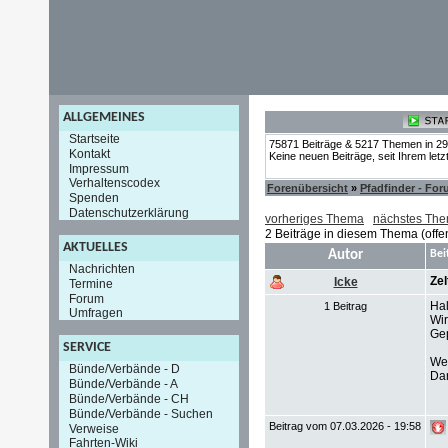
ALLGEMEINES
Startseite
75871 Beiträge & 5217 Themen in 2
Kontakt
Keine neuen Beiträge, seit Ihrem let
Impressum
Verhaltenscodex
Forenübersicht
»
Pfadfinder - Fo
Spenden
Datenschutzerklärung
vorheriges Thema
nächstes Th
2 Beiträge in diesem Thema (offe
AKTUELLES
Autor
Bei
Nachrichten
Zel
Icke
Termine
Forum
Hal
1 Beitrag
Umfragen
Wir
Gep
SERVICE
Wer
Bünde/Verbände - D
Da
Bünde/Verbände - A
Bünde/Verbände - CH
Bünde/Verbände - Suchen
Beitrag vom 07.03.2026 - 19:58
Verweise
Fahrten-Wiki