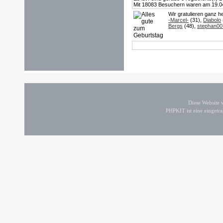
Mit 18083 Besuchern waren am 19.04.2
Wir gratulieren ganz h
-Marcel-
(31),
Diabolo
Bergs
(48),
stephan00
Diese Website
PHPKIT ist eine einget