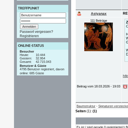
TREFFPUNKT
RE:
Astyanax
111 Beiträge
Z
O
Passwort vergessen?
H
Registrieren
W
G
ONLINE-STATUS
W
Besucher
D
Heute:
10.444
Gestern:
32.954
Gesamt:
42.715.043
Benutzer & Gäste
4795 Benutzer registriert, davon
online: 685 Gäste
htt
Beitrag vom 18.03.2026 - 19:03
-
Baumstruktur
Signaturen versteck
Seiten
(1):
(1)
Es ist / sind gerade 0 registrierte(r